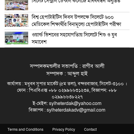
সিলেট সেন্ট্রাল ডেন্টাল কলেজে মানববন্ধন অনুষ্ঠিত
বিশ্ব হেপাটাইটিস দিবস উপলক্ষে সিলেটে ৬০০
মেডিকেল শিক্ষার্থীর বিনামূল্যে হেপাটাইটিস পরীক্ষা
ওয়ার্ল্ড ভিশনের সহযোগতিায় সিলেটে শিশু ও যুব
সমাবেশ
সম্পাদকমন্ডলীর সভাপতি : রাগীব আলী
সম্পাদক : আব্দুল হাই
কার্যালয় : মধুবন সুপার মার্কেট (৫ম তলা), বন্দরবাজার, সিলেট-৩১০০ ।
ফোন : পিএবিএক্স +৮৮ ০২৯৯৬৬৩১২৩৪, বিজ্ঞাপন: +৮৮
০২৯৯৬৬৩৮২২৭
ই-মেইল: sylheterdak@yahoo.com
বিজ্ঞাপন : sylheterdakadv@gmail.com
Terms and Conditions
Privacy Policy
Contact