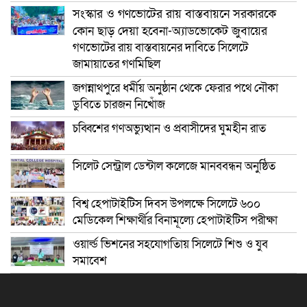
সংস্কার ও গণভোটের রায় বাস্তবায়নে সরকারকে
কোন ছাড় দেয়া হবেনা-অ্যাডভোকেট জুবায়ের
গণভোটের রায় বাস্তবায়নের দাবিতে সিলেটে
জামায়াতের গণমিছিল
জগন্নাথপুরে ধর্মীয় অনুষ্ঠান থেকে ফেরার পথে নৌকা
ডুবিতে চারজন নিখোঁজ
চব্বিশের গণঅভ্যুত্থান ও প্রবাসীদের ঘুমহীন রাত
সিলেট সেন্ট্রাল ডেন্টাল কলেজে মানববন্ধন অনুষ্ঠিত
বিশ্ব হেপাটাইটিস দিবস উপলক্ষে সিলেটে ৬০০
মেডিকেল শিক্ষার্থীর বিনামূল্যে হেপাটাইটিস পরীক্ষা
ওয়ার্ল্ড ভিশনের সহযোগতিায় সিলেটে শিশু ও যুব
সমাবেশ