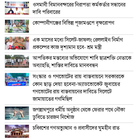
ওসমানী বিমানবন্দরের নিরাপত্তা কর্মকর্তার সন্ধানের
দাবি পরিবারের
কোম্পানীগঞ্জের বিভিন্ন পূজামণ্ডপে বৃক্ষরোপণ
এক মাসের মধ্যে সিলেট-জাফলং রেললাইন নির্মাণ
প্রকল্পের কাজ দৃশ্যমান হবে- শ্রম মন্ত্রী
আপত্তিকর মন্তব্যের অভিযোগে শাবি ছাত্রশক্তি নেতাকে
অব্যাহতি, শাস্তির দাবিতে মানববন্ধন
সংস্কার ও গণভোটের রায় বাস্তবায়নে সরকারকে
কোন ছাড় দেয়া হবেনা-অ্যাডভোকেট জুবায়ের
গণভোটের রায় বাস্তবায়নের দাবিতে সিলেটে
জামায়াতের গণমিছিল
জগন্নাথপুরে ধর্মীয় অনুষ্ঠান থেকে ফেরার পথে নৌকা
ডুবিতে চারজন নিখোঁজ
চব্বিশের গণঅভ্যুত্থান ও প্রবাসীদের ঘুমহীন রাত