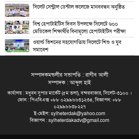
সিলেট সেন্ট্রাল ডেন্টাল কলেজে মানববন্ধন অনুষ্ঠিত
বিশ্ব হেপাটাইটিস দিবস উপলক্ষে সিলেটে ৬০০
মেডিকেল শিক্ষার্থীর বিনামূল্যে হেপাটাইটিস পরীক্ষা
ওয়ার্ল্ড ভিশনের সহযোগতিায় সিলেটে শিশু ও যুব
সমাবেশ
সম্পাদকমন্ডলীর সভাপতি : রাগীব আলী
সম্পাদক : আব্দুল হাই
কার্যালয় : মধুবন সুপার মার্কেট (৫ম তলা), বন্দরবাজার, সিলেট-৩১০০ ।
ফোন : পিএবিএক্স +৮৮ ০২৯৯৬৬৩১২৩৪, বিজ্ঞাপন: +৮৮
০২৯৯৬৬৩৮২২৭
ই-মেইল: sylheterdak@yahoo.com
বিজ্ঞাপন : sylheterdakadv@gmail.com