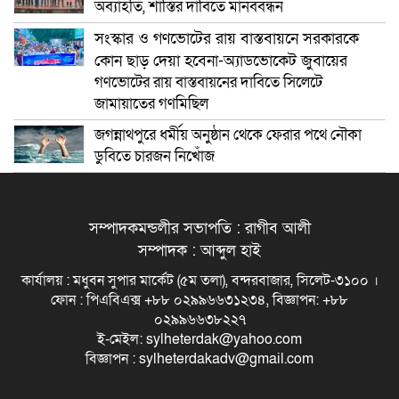
অব্যাহতি, শাস্তির দাবিতে মানববন্ধন
সংস্কার ও গণভোটের রায় বাস্তবায়নে সরকারকে
কোন ছাড় দেয়া হবেনা-অ্যাডভোকেট জুবায়ের
গণভোটের রায় বাস্তবায়নের দাবিতে সিলেটে
জামায়াতের গণমিছিল
জগন্নাথপুরে ধর্মীয় অনুষ্ঠান থেকে ফেরার পথে নৌকা
ডুবিতে চারজন নিখোঁজ
সম্পাদকমন্ডলীর সভাপতি : রাগীব আলী
সম্পাদক : আব্দুল হাই
কার্যালয় : মধুবন সুপার মার্কেট (৫ম তলা), বন্দরবাজার, সিলেট-৩১০০ ।
ফোন : পিএবিএক্স +৮৮ ০২৯৯৬৬৩১২৩৪, বিজ্ঞাপন: +৮৮
০২৯৯৬৬৩৮২২৭
ই-মেইল: sylheterdak@yahoo.com
বিজ্ঞাপন : sylheterdakadv@gmail.com