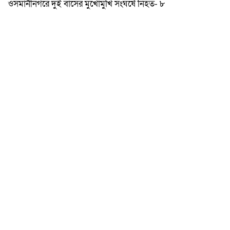
ওসমানীনগরে দুই বাসের মুখোমুখি সংঘর্ষে নিহত- ৮