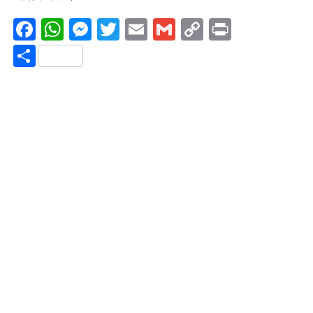
Facebook
WhatsApp
Messenger
Twitter
Email
Gmail
Copy
Print
Link
Share