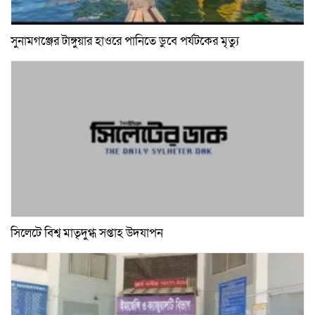
সুনামগঞ্জের টাঙ্গুয়ার হাওরে পানিতে ডুবে পর্যটকের মৃত্যু
সিলেটে বিশ্ব মাতৃদুগ্ধ সপ্তাহ উদযাপন