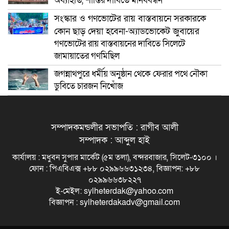
অব্যাহতি, শাস্তির দাবিতে মানববন্ধন
সংস্কার ও গণভোটের রায় বাস্তবায়নে সরকারকে
কোন ছাড় দেয়া হবেনা-অ্যাডভোকেট জুবায়ের
গণভোটের রায় বাস্তবায়নের দাবিতে সিলেটে
জামায়াতের গণমিছিল
জগন্নাথপুরে ধর্মীয় অনুষ্ঠান থেকে ফেরার পথে নৌকা
ডুবিতে চারজন নিখোঁজ
সম্পাদকমন্ডলীর সভাপতি : রাগীব আলী
সম্পাদক : আব্দুল হাই
কার্যালয় : মধুবন সুপার মার্কেট (৫ম তলা), বন্দরবাজার, সিলেট-৩১০০ ।
ফোন : পিএবিএক্স +৮৮ ০২৯৯৬৬৩১২৩৪, বিজ্ঞাপন: +৮৮
০২৯৯৬৬৩৮২২৭
ই-মেইল: sylheterdak@yahoo.com
বিজ্ঞাপন : sylheterdakadv@gmail.com