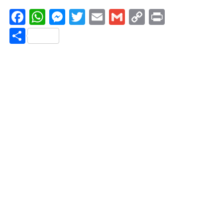
Facebook
WhatsApp
Messenger
Twitter
Email
Gmail
Copy
Print
Link
Share