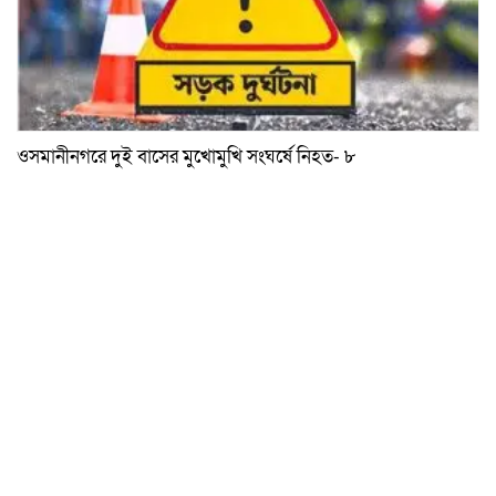
ওসমানীনগরে দুই বাসের মুখোমুখি সংঘর্ষে নিহত- ৮