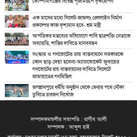
কোম্পানীগঞ্জের বিভিন্ন পূজামণ্ডপে বৃক্ষরোপণ
এক মাসের মধ্যে সিলেট-জাফলং রেললাইন নির্মাণ
প্রকল্পের কাজ দৃশ্যমান হবে- শ্রম মন্ত্রী
আপত্তিকর মন্তব্যের অভিযোগে শাবি ছাত্রশক্তি নেতাকে
অব্যাহতি, শাস্তির দাবিতে মানববন্ধন
সংস্কার ও গণভোটের রায় বাস্তবায়নে সরকারকে
কোন ছাড় দেয়া হবেনা-অ্যাডভোকেট জুবায়ের
গণভোটের রায় বাস্তবায়নের দাবিতে সিলেটে
জামায়াতের গণমিছিল
জগন্নাথপুরে ধর্মীয় অনুষ্ঠান থেকে ফেরার পথে নৌকা
ডুবিতে চারজন নিখোঁজ
সম্পাদকমন্ডলীর সভাপতি : রাগীব আলী
সম্পাদক : আব্দুল হাই