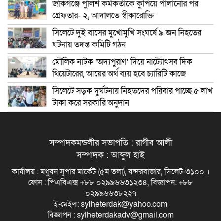
জকিগঞ্জে পুলিশ কর্মকর্তাকে কুপিয়ে পালানোর পর
গ্রেফতার- ২, আদালতে স্বীকারোক্তি
সিলেটে দুই বাসের মুখোমুখি সংঘর্ষে ৯ জন নিহতের
ঘটনায় তদন্ত কমিটি গঠন
মৌলিক নাটক ‘অদ্যপুরাণ’ দিয়ে নাট্যোৎসব দিক
থিয়েটারের, আয়ের অর্থ ব্যয় হবে চ্যারিটি কাজে
সিলেটে সড়ক দুর্ঘটনায় নিহতদের পরিবার পাচ্ছে ৫ লাখ
টাকা করে সরকারি অনুদান
সম্পাদকমন্ডলীর সভাপতি : রাগীব আলী
সম্পাদক : আব্দুল হাই
কার্যালয় : মধুবন সুপার মার্কেট (৫ম তলা), বন্দরবাজার, সিলেট-৩১০০ ।
ফোন : পিএবিএক্স +৮৮ ০২৯৯৬৬৩১২৩৪, বিজ্ঞাপন: +৮৮
০২৯৯৬৬৩৮২২৭
ই-মেইল: sylheterdak@yahoo.com
বিজ্ঞাপন : sylheterdakadv@gmail.com