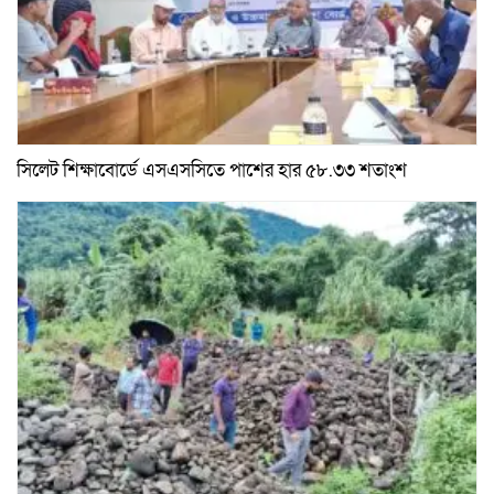
সিলেট শিক্ষাবোর্ডে এসএসসিতে পাশের হার ৫৮.৩৩ শতাংশ