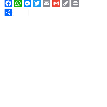
Facebook
WhatsApp
Messenger
Twitter
Email
Gmail
Copy
Print
Link
Share