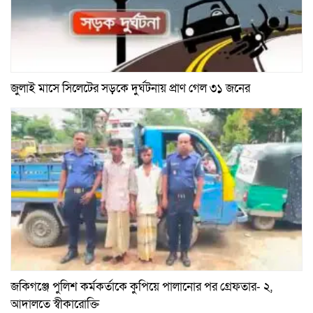
জুলাই মাসে সিলেটের সড়কে দুর্ঘটনায় প্রাণ গেল ৩১ জনের
জকিগঞ্জে পুলিশ কর্মকর্তাকে কুপিয়ে পালানোর পর গ্রেফতার- ২,
আদালতে স্বীকারোক্তি