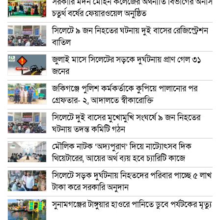
সরকারি মদন মোহন কলেজের অর্থনীতি বিভাগের অনার্স
চতুর্থ বর্ষের ফেয়ারওয়েল অনুষ্ঠিত
সিলেটে ৯ জন নিহতের ঘটনায় দুই বাসের রেজিস্ট্রেশন
বাতিল
জুলাই মাসে সিলেটের সড়কে দুর্ঘটনায় প্রাণ গেল ৩১
জনের
জকিগঞ্জে পুলিশ কর্মকর্তাকে কুপিয়ে পালানোর পর
গ্রেফতার- ২, আদালতে স্বীকারোক্তি
সিলেটে দুই বাসের মুখোমুখি সংঘর্ষে ৯ জন নিহতের
ঘটনায় তদন্ত কমিটি গঠন
মৌলিক নাটক ‘অদ্যপুরাণ’ দিয়ে নাট্যোৎসব দিক
থিয়েটারের, আয়ের অর্থ ব্যয় হবে চ্যারিটি কাজে
সিলেটে সড়ক দুর্ঘটনায় নিহতদের পরিবার পাচ্ছে ৫ লাখ
টাকা করে সরকারি অনুদান
সুনামগঞ্জের টাঙ্গুয়ার হাওরে পানিতে ডুবে পর্যটকের মৃত্যু