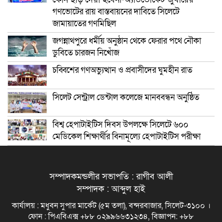
গণভোটের রায় বাস্তবায়নের দাবিতে সিলেটে
জামায়াতের গণমিছিল
জগন্নাথপুরে ধর্মীয় অনুষ্ঠান থেকে ফেরার পথে নৌকা
ডুবিতে চারজন নিখোঁজ
চব্বিশের গণঅভ্যুত্থান ও প্রবাসীদের ঘুমহীন রাত
সিলেট সেন্ট্রাল ডেন্টাল কলেজে মানববন্ধন অনুষ্ঠিত
বিশ্ব হেপাটাইটিস দিবস উপলক্ষে সিলেটে ৬০০
মেডিকেল শিক্ষার্থীর বিনামূল্যে হেপাটাইটিস পরীক্ষা
সম্পাদকমন্ডলীর সভাপতি : রাগীব আলী
সম্পাদক : আব্দুল হাই
কার্যালয় : মধুবন সুপার মার্কেট (৫ম তলা), বন্দরবাজার, সিলেট-৩১০০ ।
ফোন : পিএবিএক্স +৮৮ ০২৯৯৬৬৩১২৩৪, বিজ্ঞাপন: +৮৮