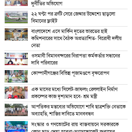
দুর্নীতির অভিযোগ
২২ ঘণ্টা পর ত্রুটি সেরে জেদ্দার উদ্দেশ্যে ছাড়লো
বিমানের ফ্লাইট
বাংলাদেশে এসে মার্কিন দূতের ভারতের হাই
কমিশনারের সাথে বৈঠক অপ্রত্যাশিত- বিরোধী দলীয়
নেতা
ওসমানী বিমানবন্দরের নিরাপত্তা কর্মকর্তার সন্ধানের
দাবি পরিবারের
কোম্পানীগঞ্জের বিভিন্ন পূজামণ্ডপে বৃক্ষরোপণ
এক মাসের মধ্যে সিলেট-জাফলং রেললাইন নির্মাণ
প্রকল্পের কাজ দৃশ্যমান হবে- শ্রম মন্ত্রী
আপত্তিকর মন্তব্যের অভিযোগে শাবি ছাত্রশক্তি নেতাকে
অব্যাহতি, শাস্তির দাবিতে মানববন্ধন
সংস্কার ও গণভোটের রায় বাস্তবায়নে সরকারকে
কোন ছাড় দেয়া হবেনা-অ্যাডভোকেট জুবায়ের