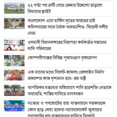
২২ ঘণ্টা পর ত্রুটি সেরে জেদ্দার উদ্দেশ্যে ছাড়লো
বিমানের ফ্লাইট
বাংলাদেশে এসে মার্কিন দূতের ভারতের হাই
কমিশনারের সাথে বৈঠক অপ্রত্যাশিত- বিরোধী দলীয়
নেতা
ওসমানী বিমানবন্দরের নিরাপত্তা কর্মকর্তার সন্ধানের
দাবি পরিবারের
কোম্পানীগঞ্জের বিভিন্ন পূজামণ্ডপে বৃক্ষরোপণ
এক মাসের মধ্যে সিলেট-জাফলং রেললাইন নির্মাণ
প্রকল্পের কাজ দৃশ্যমান হবে- শ্রম মন্ত্রী
আপত্তিকর মন্তব্যের অভিযোগে শাবি ছাত্রশক্তি নেতাকে
অব্যাহতি, শাস্তির দাবিতে মানববন্ধন
সংস্কার ও গণভোটের রায় বাস্তবায়নে সরকারকে
কোন ছাড় দেয়া হবেনা-অ্যাডভোকেট জুবায়ের
গণভোটের রায় বাস্তবায়নের দাবিতে সিলেটে