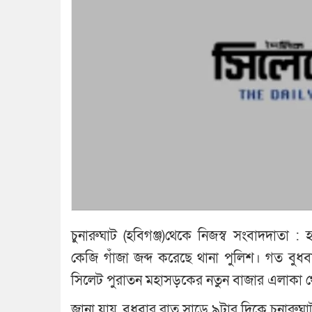
চুনারুঘাট (হবিগঞ্জ)থেকে নিজস্ব সংবাদদাতা 
কেজি গাঁজা জব্দ করেছে থানা পুলিশ। গত বুধ
সিলেট পুরাতন মহাসড়কের নতুন বাজার এলাকা থ
জানা যায়, বুধবার রাত সাড়ে ৯টার দিকে চুনারুঘ