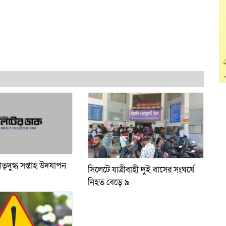
াতৃদুগ্ধ সপ্তাহ উদযাপন
সিলেটে যাত্রীবাহী দুই বাসের সংঘর্ষে
নিহত বেড়ে ৯