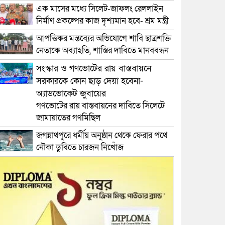
এক মাসের মধ্যে সিলেট-জাফলং রেললাইন
নির্মাণ প্রকল্পের কাজ দৃশ্যমান হবে- শ্রম মন্ত্রী
আপত্তিকর মন্তব্যের অভিযোগে শাবি ছাত্রশক্তি
নেতাকে অব্যাহতি, শাস্তির দাবিতে মানববন্ধন
সংস্কার ও গণভোটের রায় বাস্তবায়নে
সরকারকে কোন ছাড় দেয়া হবেনা-
অ্যাডভোকেট জুবায়ের
গণভোটের রায় বাস্তবায়নের দাবিতে সিলেটে
জামায়াতের গণমিছিল
জগন্নাথপুরে ধর্মীয় অনুষ্ঠান থেকে ফেরার পথে
নৌকা ডুবিতে চারজন নিখোঁজ