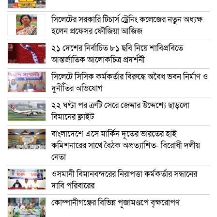
সিলেটের সরকারি টিচার্স ট্রেনিং কলেজের নতুন অধ্যক্ষ
হলেন প্রফেসর ফৌজিয়া আজিজ
২১ দেশের নির্বাচিত ৮১ ছবি নিয়ে শাবিপ্রবিতে
আন্তর্জাতিক আলোকচিত্র প্রদর্শনী
সিলেটে সিসিক কর্মকর্তার বিরুদ্ধে অবৈধ ভবন নির্মাণ ও
দুর্নীতির অভিযোগ
২২ ঘণ্টা পর ত্রুটি সেরে জেদ্দার উদ্দেশ্যে ছাড়লো
বিমানের ফ্লাইট
বাংলাদেশে এসে মার্কিন দূতের ভারতের হাই
কমিশনারের সাথে বৈঠক অপ্রত্যাশিত- বিরোধী দলীয়
নেতা
ওসমানী বিমানবন্দরের নিরাপত্তা কর্মকর্তার সন্ধানের
দাবি পরিবারের
কোম্পানীগঞ্জের বিভিন্ন পূজামণ্ডপে বৃক্ষরোপণ