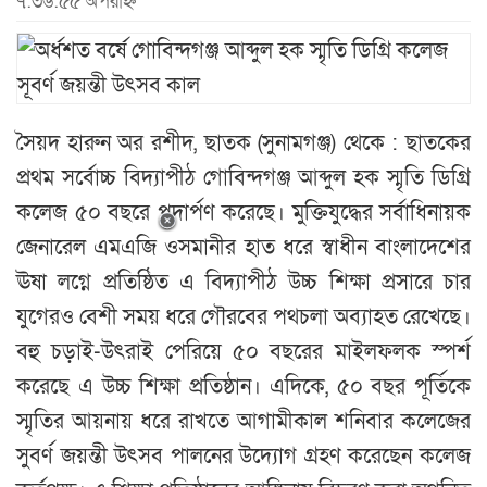
৭:৩৬:৫৫ অপরাহ্ন
সৈয়দ হারুন অর রশীদ, ছাতক (সুনামগঞ্জ) থেকে : ছাতকের
প্রথম সর্বোচ্চ বিদ্যাপীঠ গোবিন্দগঞ্জ আব্দুল হক স্মৃতি ডিগ্রি
কলেজ ৫০ বছরে পদার্পণ করেছে। মুক্তিযুদ্ধের সর্বাধিনায়ক
জেনারেল এমএজি ওসমানীর হাত ধরে স্বাধীন বাংলাদেশের
ঊষা লগ্নে প্রতিষ্ঠিত এ বিদ্যাপীঠ উচ্চ শিক্ষা প্রসারে চার
যুগেরও বেশী সময় ধরে গৌরবের পথচলা অব্যাহত রেখেছে।
বহু চড়াই-উৎরাই পেরিয়ে ৫০ বছরের মাইলফলক স্পর্শ
করেছে এ উচ্চ শিক্ষা প্রতিষ্ঠান। এদিকে, ৫০ বছর পূর্তিকে
স্মৃতির আয়নায় ধরে রাখতে আগামীকাল শনিবার কলেজের
সুবর্ণ জয়ন্তী উৎসব পালনের উদ্যোগ গ্রহণ করেছেন কলেজ