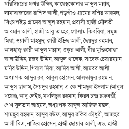
খরিদিচরের ফখর উদ্দিন, কায়েস্থকোনার আব্দুল মন্নান,
লামাবাজারের রাশিদ আলী, গড়গাঁও গ্রামের বশির আহমদ,
সিংচাপইড় গ্রামের আব্দুল রহমান, প্রবাসী হাজী মৌলভী
আরমান আলী, হাজী আবু তাহের, গোলাম কিবরিয়া, সমুজ
মিয়া, ওয়ালী মাহমুদ, ক্বারী ইদ্রিছ আলী, ছৈয়দুর রহমান,
আলহাজ্ব ক্বারী আব্দুল মান্নান, শুকুর আলী, বীর মুক্তিযোদ্ধা
আলাউদ্দিন, রজব উদ্দিন, আব্দুল খালেক, সাবেক চেয়ারম্যান
মনির উদ্দিন, গিয়াস মিয়া, আমির আলী, আয়বর আলী,
অধ্যাপক আব্দুর রব, আবুল হোসেন, আলতাফুর রহমান,
আব্দুস ছালাম, সৈয়দুর রহমান, এ কে শামছুল ইসলাম (আবুল
খয়ের), আবু লেইছ, মখলিছুর রহমান, কিরন চন্দ্র চক্রবর্ত্তী,
শেখ সুলতান আহমদ, অধ্যাপক আব্দুল আজিজ মন্ডল,
শামছুর রহমান, আব্দুর রউফ, আব্দুর রকিব চৌধুরী, আজহর
আলী বিএ, নাজির হোসেন, হাজী ছোয়াব আলী, এড. হাজী