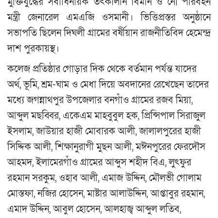
মুক্তিযুদ্ধের সর্বাধিনায়ক তৎকালীন বিমান ও নৌ পরিবহন
মন্ত্রী জেনারেল এমএজি ওসমানী। ভিত্তিপ্রস্তর অনুষ্ঠানে
সভাপতি ছিলেন দিঘলী গ্রামের বর্ষীয়ান রাজনীতিবিদ হেমেন্দ্র
দাশ পুরকায়স্থ।
কলেজ প্রতিষ্ঠার গোড়ার দিক থেকে বর্তমান পর্যন্ত যাদের
অর্থ, ভূমি, শ্রম-ঘাম ও মেধা দিয়ে অবদানের রেখেছেন তাদের
মধ্যে জগন্নাথপুর উপজেলার বনগাঁও গ্রামের রজব মিয়া,
আব্দুল মছব্বির, একেএম মাহবুবুল হক, প্রিন্সিপাল সিরাজুল
ইসলাম, জাউয়ার হাজী মোবারক আলী, জালালপুরের হাজী
সিদ্দিক আলী, শিক্ষানুরাগী মুছন আলী, মঈনপুরের ফেরদৌস
আহমদ, ইলামেরগাঁও গ্রামের আব্দুস শহীদ বিএ, লুৎফুর
রহমান সরকুম, ওহাব আলী, এমাজ উদ্দিন, মৌলভী গোলাম
মোস্তফা, নজির হোসেন, মাষ্টার আলাউদ্দিন, আপ্তাবুর রহমান,
এমাদ উদ্দিন, আবুল হোসেন, আলহাজ্ব আব্দুল লতিব,