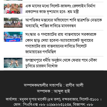
এক মাসের মধ্যে সিলেট-জাফলং রেললাইন নির্মাণ
প্রকল্পের কাজ দৃশ্যমান হবে- শ্রম মন্ত্রী
আপত্তিকর মন্তব্যের অভিযোগে শাবি ছাত্রশক্তি নেতাকে
অব্যাহতি, শাস্তির দাবিতে মানববন্ধন
সংস্কার ও গণভোটের রায় বাস্তবায়নে সরকারকে
কোন ছাড় দেয়া হবেনা-অ্যাডভোকেট জুবায়ের
গণভোটের রায় বাস্তবায়নের দাবিতে সিলেটে
জামায়াতের গণমিছিল
জগন্নাথপুরে ধর্মীয় অনুষ্ঠান থেকে ফেরার পথে নৌকা
ডুবিতে চারজন নিখোঁজ
সম্পাদকমন্ডলীর সভাপতি : রাগীব আলী
সম্পাদক : আব্দুল হাই
কার্যালয় : মধুবন সুপার মার্কেট (৫ম তলা), বন্দরবাজার, সিলেট-৩১০০ ।
ফোন : পিএবিএক্স +৮৮ ০২৯৯৬৬৩১২৩৪, বিজ্ঞাপন: +৮৮