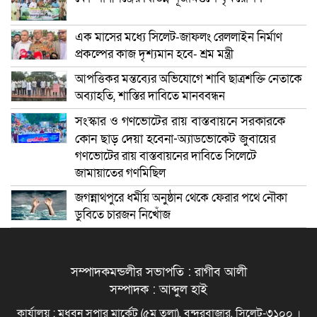
এক মাসের মধ্যে সিলেট-জাফলং রেললাইন নির্মাণ
প্রকল্পের কাজ দৃশ্যমান হবে- শ্রম মন্ত্রী
আপত্তিকর মন্তব্যের অভিযোগে শাবি ছাত্রশক্তি নেতাকে
অব্যাহতি, শাস্তির দাবিতে মানববন্ধন
সংস্কার ও গণভোটের রায় বাস্তবায়নে সরকারকে
কোন ছাড় দেয়া হবেনা-অ্যাডভোকেট জুবায়ের
গণভোটের রায় বাস্তবায়নের দাবিতে সিলেটে
জামায়াতের গণমিছিল
জগন্নাথপুরে ধর্মীয় অনুষ্ঠান থেকে ফেরার পথে নৌকা
ডুবিতে চারজন নিখোঁজ
সম্পাদকমন্ডলীর সভাপতি : রাগীব আলী
সম্পাদক : আব্দুল হাই
কার্যালয় : মধুবন সুপার মার্কেট (৫ম তলা), বন্দরবাজার, সিলেট-৩১০০ ।