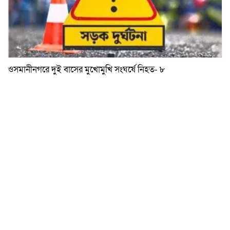
ওসমানীনগরে দুই বাসের মুখোমুখি সংঘর্ষে নিহত- ৮