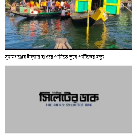
সুনামগঞ্জের টাঙ্গুয়ার হাওরে পানিতে ডুবে পর্যটকের মৃত্যু