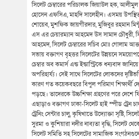
সিলেট চেম্বারের পরিচালক জিয়াউল হক, আলীমুল
হোসেন এফসিএ, মাহদি সালেহীন। এসময় উপস্থিত
শোয়েব, মুশফিক জায়গীরদার, মুজিবুর রহমান মিন্টু
এস এর চেয়ারম্যান আহমেদ উস সামাদ চৌধুরী, সিল
আহমেদ, সিলেট চেম্বারের সচিব মোঃ গোলাম আক্তা
সভায় বক্তাগণ বৃহত্তর সিলেটের উন্নয়নে সময়
চেম্বার অব কমার্স এন্ড ইন্ডাস্ট্রিকে ধন্যবাদ জান
অপরিহার্য্য। সেই সাথে সিলেটের লোকদের দৃষ্টি
কারণ গত কয়েকবছরে বিপুল পরিমাণ শিক্ষার্থী দ
পড়ছে। তাদেরকে উচ্চশিক্ষা গ্রহণের পরে দেশে 
এছাড়াও বক্তাগণ ঢাকা-সিলেট হাই স্পীড ট্রেন চালু,
ট্রেনিং সেন্টার চালু, কৃষিখাতে উদ্যোক্তা সৃষ্টি, সি
সুরমা ও কুশিয়ারা নদীর নাব্যতা বৃদ্ধি, সিলেট থ
সিলেট সমিতি সহ সিলেটের সামাজিক সংগঠনগুলোর ত