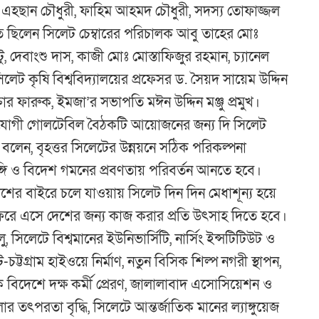
 এহছান চৌধুরী, ফাহিম আহমদ চৌধুরী, সদস্য তোফাজ্জল
 ছিলেন সিলেট চেম্বারের পরিচালক আবু তাহের মোঃ
, দেবাংশু দাস, কাজী মোঃ মোস্তাফিজুর রহমান, চ্যানেল
েট কৃষি বিশ্ববিদ্যালয়ের প্রফেসর ড. সৈয়দ সায়েম উদ্দিন
র ফারুক, ইমজা’র সভাপতি মঈন উদ্দিন মঞ্জু প্রমুখ।
োপযোগী গোলটেবিল বৈঠকটি আয়োজনের জন্য দি সিলেট
িয়ে বলেন, বৃহত্তর সিলেটের উন্নয়নে সঠিক পরিকল্পনা
ভঙ্গি ও বিদেশ গমনের প্রবণতায় পরিবর্তন আনতে হবে।
েশের বাইরে চলে যাওয়ায় সিলেট দিন দিন মেধাশূন্য হয়ে
ফিরে এসে দেশের জন্য কাজ করার প্রতি উৎসাহ দিতে হবে।
 সিলেটে বিশ্বমানের ইউনিভার্সিটি, নার্সিং ইন্সটিটিউট ও
লেট-চট্টগ্রাম হাইওয়ে নির্মাণ, নতুন বিসিক শিল্প নগরী স্থাপন,
েকে বিদেশে দক্ষ কর্মী প্রেরণ, জালালাবাদ এসোসিয়েশন ও
ৎপরতা বৃদ্ধি, সিলেটে আন্তর্জাতিক মানের ল্যাঙ্গুয়েজ