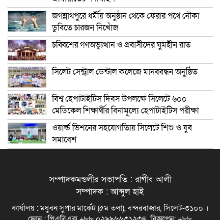
জগন্নাথপুরে ধর্মীয় অনুষ্ঠান থেকে ফেরার পথে নৌকা
ডুবিতে চারজন নিখোঁজ
চব্বিশের গণঅভ্যুত্থান ও প্রবাসীদের ঘুমহীন রাত
সিলেট সেন্ট্রাল ডেন্টাল কলেজে মানববন্ধন অনুষ্ঠিত
বিশ্ব হেপাটাইটিস দিবস উপলক্ষে সিলেটে ৬০০
মেডিকেল শিক্ষার্থীর বিনামূল্যে হেপাটাইটিস পরীক্ষা
ওয়ার্ল্ড ভিশনের সহযোগতিায় সিলেটে শিশু ও যুব
সমাবেশ
সম্পাদকমন্ডলীর সভাপতি : রাগীব আলী
সম্পাদক : আব্দুল হাই
কার্যালয় : মধুবন সুপার মার্কেট (৫ম তলা), বন্দরবাজার, সিলেট-৩১০০ ।
ফোন : পিএবিএক্স +৮৮ ০২৯৯৬৬৩১২৩৪, বিজ্ঞাপন: +৮৮