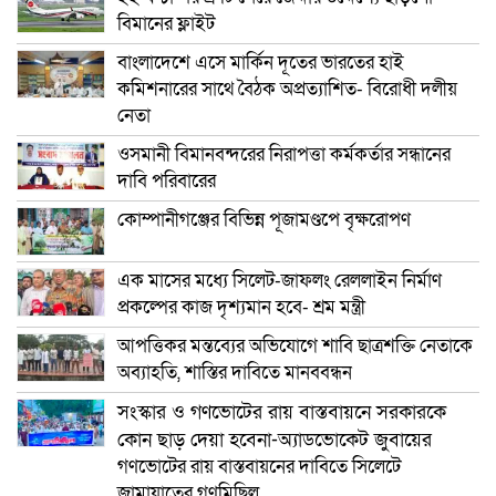
বিমানের ফ্লাইট
বাংলাদেশে এসে মার্কিন দূতের ভারতের হাই
কমিশনারের সাথে বৈঠক অপ্রত্যাশিত- বিরোধী দলীয়
নেতা
ওসমানী বিমানবন্দরের নিরাপত্তা কর্মকর্তার সন্ধানের
দাবি পরিবারের
কোম্পানীগঞ্জের বিভিন্ন পূজামণ্ডপে বৃক্ষরোপণ
এক মাসের মধ্যে সিলেট-জাফলং রেললাইন নির্মাণ
প্রকল্পের কাজ দৃশ্যমান হবে- শ্রম মন্ত্রী
আপত্তিকর মন্তব্যের অভিযোগে শাবি ছাত্রশক্তি নেতাকে
অব্যাহতি, শাস্তির দাবিতে মানববন্ধন
সংস্কার ও গণভোটের রায় বাস্তবায়নে সরকারকে
কোন ছাড় দেয়া হবেনা-অ্যাডভোকেট জুবায়ের
গণভোটের রায় বাস্তবায়নের দাবিতে সিলেটে
জামায়াতের গণমিছিল