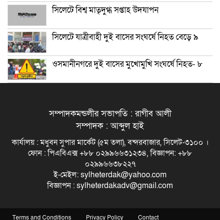
সিলেটে বিশ্ব মাতৃদুগ্ধ সপ্তাহ উদযাপন
সিলেটে যাত্রীবাহী দুই বাসের সংঘর্ষে নিহত বেড়ে ৯
ওসমানীনগরে দুই বাসের মুখোমুখি সংঘর্ষে নিহত- ৮
সম্পাদকমন্ডলীর সভাপতি : রাগীব আলী
সম্পাদক : আব্দুল হাই
কার্যালয় : মধুবন সুপার মার্কেট (৫ম তলা), বন্দরবাজার, সিলেট-৩১০০ ।
ফোন : পিএবিএক্স +৮৮ ০২৯৯৬৬৩১২৩৪, বিজ্ঞাপন: +৮৮
০২৯৯৬৬৩৮২২৭
ই-মেইল: sylheterdak@yahoo.com
বিজ্ঞাপন : sylheterdakadv@gmail.com
Terms and Conditions
Privacy Policy
Contact