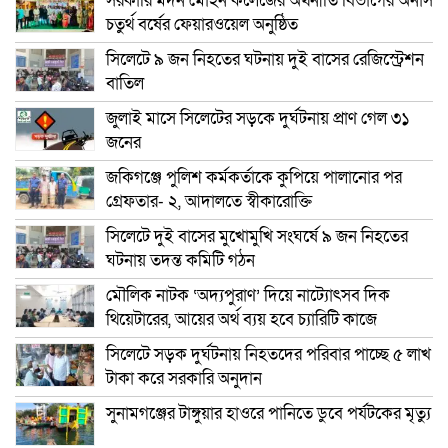
সরকারি মদন মোহন কলেজের অর্থনীতি বিভাগের অনার্স
চতুর্থ বর্ষের ফেয়ারওয়েল অনুষ্ঠিত
সিলেটে ৯ জন নিহতের ঘটনায় দুই বাসের রেজিস্ট্রেশন
বাতিল
জুলাই মাসে সিলেটের সড়কে দুর্ঘটনায় প্রাণ গেল ৩১
জনের
জকিগঞ্জে পুলিশ কর্মকর্তাকে কুপিয়ে পালানোর পর
গ্রেফতার- ২, আদালতে স্বীকারোক্তি
সিলেটে দুই বাসের মুখোমুখি সংঘর্ষে ৯ জন নিহতের
ঘটনায় তদন্ত কমিটি গঠন
মৌলিক নাটক ‘অদ্যপুরাণ’ দিয়ে নাট্যোৎসব দিক
থিয়েটারের, আয়ের অর্থ ব্যয় হবে চ্যারিটি কাজে
সিলেটে সড়ক দুর্ঘটনায় নিহতদের পরিবার পাচ্ছে ৫ লাখ
টাকা করে সরকারি অনুদান
সুনামগঞ্জের টাঙ্গুয়ার হাওরে পানিতে ডুবে পর্যটকের মৃত্যু