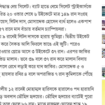
দ্ধান্ত নেয় সিলেট। ব্যাট হাতে নেমে সিলেট স্ট্রাইকার্সকে
ির্ধারিত ২০ ওভার শেষে ৬ উইকেটে মাত্র ১৪৯ রান সংগ্রহ
য়েস, লিটন দাস, মোসাদ্দেক হোসেন ব্যর্থ হলেও একপাশ
নে মান বাঁচায় বর্তমান চ্যাম্পিয়নরা।
 ৯ রানেই লিটন দাসকে হারায় কুমিল্লা। দ্বিতীয় উইকেট
ন করে সৈকত আলি ফিরলে ভাঙে এই জুটি। পরেও
পাওয়ার প্লেতে আসে ৩ উইকেটে ৩৭ রান। এরপর জাকির
িড মালান। তবে ৩৯ বলে ৩৭ রান করে মালান বিদায়
 আগলে রেখে লড়াই করে যান জাকির। মোসাদ্দেক ৫ ও
ু হায়দার রনির ৪ বলে অপরাজিত ৭ রান কুমিলাকে পৌঁছে
েমে দলীয় ১২ রানেই মোহাম্মদ হারিসকে হারালেও পথ হারায়নি
ড় অবদান তৌহিদ হৃদয়ের। তৌহিদ হৃদয়ের ব্যাটেই পুরো
টে তুলে ফেলে ৮৬ রান। মাঝে নাজমুল হোসেন শান্ত ১৯