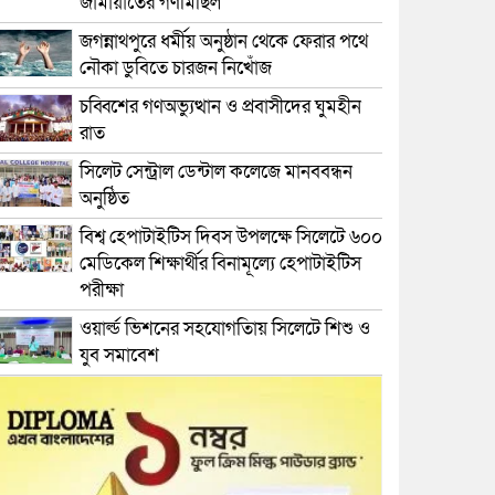
জামায়াতের গণমিছিল
জগন্নাথপুরে ধর্মীয় অনুষ্ঠান থেকে ফেরার পথে
নৌকা ডুবিতে চারজন নিখোঁজ
চব্বিশের গণঅভ্যুত্থান ও প্রবাসীদের ঘুমহীন
রাত
সিলেট সেন্ট্রাল ডেন্টাল কলেজে মানববন্ধন
অনুষ্ঠিত
বিশ্ব হেপাটাইটিস দিবস উপলক্ষে সিলেটে ৬০০
মেডিকেল শিক্ষার্থীর বিনামূল্যে হেপাটাইটিস
পরীক্ষা
ওয়ার্ল্ড ভিশনের সহযোগতিায় সিলেটে শিশু ও
যুব সমাবেশ