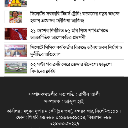
সিলেটের সরকারি টিচার্স ট্রেনিং কলেজের নতুন অধ্যক্ষ
হলেন প্রফেসর ফৌজিয়া আজিজ
২১ দেশের নির্বাচিত ৮১ ছবি নিয়ে শাবিপ্রবিতে
আন্তর্জাতিক আলোকচিত্র প্রদর্শনী
সিলেটে সিসিক কর্মকর্তার বিরুদ্ধে অবৈধ ভবন নির্মাণ ও
দুর্নীতির অভিযোগ
২২ ঘণ্টা পর ত্রুটি সেরে জেদ্দার উদ্দেশ্যে ছাড়লো
বিমানের ফ্লাইট
সম্পাদকমন্ডলীর সভাপতি : রাগীব আলী
সম্পাদক : আব্দুল হাই
কার্যালয় : মধুবন সুপার মার্কেট (৫ম তলা), বন্দরবাজার, সিলেট-৩১০০ ।
ফোন : পিএবিএক্স +৮৮ ০২৯৯৬৬৩১২৩৪, বিজ্ঞাপন: +৮৮
০২৯৯৬৬৩৮২২৭