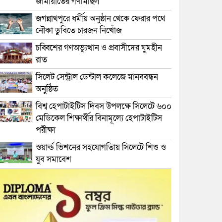
জামায়াতের গণমিছিল
জগন্নাথপুরে ধর্মীয় অনুষ্ঠান থেকে ফেরার পথে
নৌকা ডুবিতে চারজন নিখোঁজ
চব্বিশের গণঅভ্যুত্থান ও প্রবাসীদের ঘুমহীন
রাত
সিলেট সেন্ট্রাল ডেন্টাল কলেজে মানববন্ধন
অনুষ্ঠিত
বিশ্ব হেপাটাইটিস দিবস উপলক্ষে সিলেটে ৬০০
মেডিকেল শিক্ষার্থীর বিনামূল্যে হেপাটাইটিস
পরীক্ষা
ওয়ার্ল্ড ভিশনের সহযোগতিায় সিলেটে শিশু ও
যুব সমাবেশ