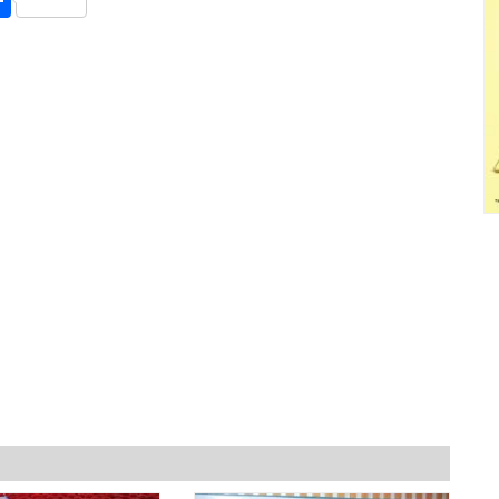
y
int
Share