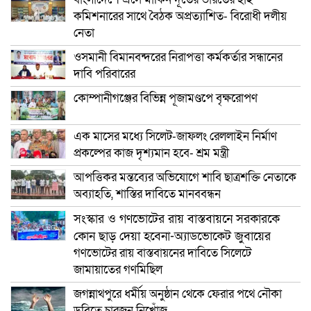
কমিশনারের সাথে বৈঠক অপ্রত্যাশিত- বিরোধী দলীয়
নেতা
ওসমানী বিমানবন্দরের নিরাপত্তা কর্মকর্তার সন্ধানের
দাবি পরিবারের
কোম্পানীগঞ্জের বিভিন্ন পূজামণ্ডপে বৃক্ষরোপণ
এক মাসের মধ্যে সিলেট-জাফলং রেললাইন নির্মাণ
প্রকল্পের কাজ দৃশ্যমান হবে- শ্রম মন্ত্রী
আপত্তিকর মন্তব্যের অভিযোগে শাবি ছাত্রশক্তি নেতাকে
অব্যাহতি, শাস্তির দাবিতে মানববন্ধন
সংস্কার ও গণভোটের রায় বাস্তবায়নে সরকারকে
কোন ছাড় দেয়া হবেনা-অ্যাডভোকেট জুবায়ের
গণভোটের রায় বাস্তবায়নের দাবিতে সিলেটে
জামায়াতের গণমিছিল
জগন্নাথপুরে ধর্মীয় অনুষ্ঠান থেকে ফেরার পথে নৌকা
ডুবিতে চারজন নিখোঁজ