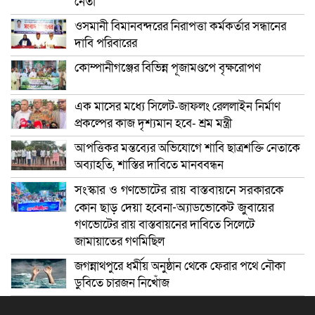
নেতা
ওসমানী বিমানবন্দরের নিরাপত্তা কর্মকর্তার সন্ধানের
দাবি পরিবারের
কোম্পানীগঞ্জের বিভিন্ন পূজামণ্ডপে বৃক্ষরোপণ
এক মাসের মধ্যে সিলেট-জাফলং রেললাইন নির্মাণ
প্রকল্পের কাজ দৃশ্যমান হবে- শ্রম মন্ত্রী
আপত্তিকর মন্তব্যের অভিযোগে শাবি ছাত্রশক্তি নেতাকে
অব্যাহতি, শাস্তির দাবিতে মানববন্ধন
সংস্কার ও গণভোটের রায় বাস্তবায়নে সরকারকে
কোন ছাড় দেয়া হবেনা-অ্যাডভোকেট জুবায়ের
গণভোটের রায় বাস্তবায়নের দাবিতে সিলেটে
জামায়াতের গণমিছিল
জগন্নাথপুরে ধর্মীয় অনুষ্ঠান থেকে ফেরার পথে নৌকা
ডুবিতে চারজন নিখোঁজ