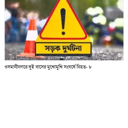
ওসমানীনগরে দুই বাসের মুখোমুখি সংঘর্ষে নিহত- ৮