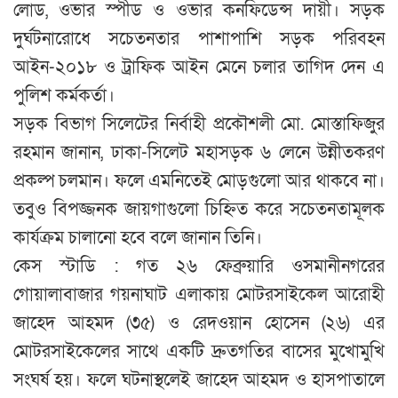
লোড, ওভার স্পীড ও ওভার কনফিডেন্স দায়ী। সড়ক
দুর্ঘটনারোধে সচেতনতার পাশাপাশি সড়ক পরিবহন
আইন-২০১৮ ও ট্রাফিক আইন মেনে চলার তাগিদ দেন এ
পুলিশ কর্মকর্তা।
সড়ক বিভাগ সিলেটের নির্বাহী প্রকৌশলী মো. মোস্তাফিজুর
রহমান জানান, ঢাকা-সিলেট মহাসড়ক ৬ লেনে উন্নীতকরণ
প্রকল্প চলমান। ফলে এমনিতেই মোড়গুলো আর থাকবে না।
তবুও বিপজ্জনক জায়গাগুলো চিহ্নিত করে সচেতনতামূলক
কার্যক্রম চালানো হবে বলে জানান তিনি।
কেস স্টাডি : গত ২৬ ফেব্রুয়ারি ওসমানীনগরের
গোয়ালাবাজার গয়নাঘাট এলাকায় মোটরসাইকেল আরোহী
জাহেদ আহমদ (৩৫) ও রেদওয়ান হোসেন (২৬) এর
মোটরসাইকেলের সাথে একটি দ্রুতগতির বাসের মুখোমুখি
সংঘর্ষ হয়। ফলে ঘটনাস্থলেই জাহেদ আহমদ ও হাসপাতালে