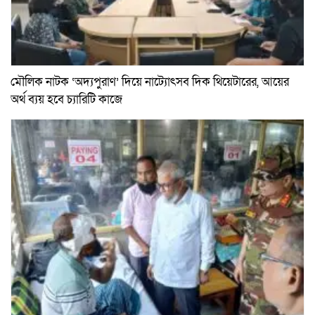
মৌলিক নাটক ‘অদ্যপুরাণ’ দিয়ে নাট্যোৎসব দিক থিয়েটারের, আয়ের
অর্থ ব্যয় হবে চ্যারিটি কাজে