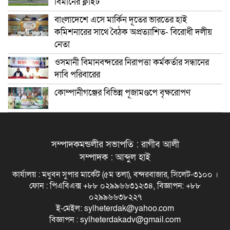
বিমানের ফ্লাইট
বাংলাদেশে এসে মার্কিন দূতের ভারতের হাই
কমিশনারের সাথে বৈঠক অপ্রত্যাশিত- বিরোধী দলীয়
নেতা
ওসমানী বিমানবন্দরের নিরাপত্তা কর্মকর্তার সন্ধানের
দাবি পরিবারের
কোম্পানীগঞ্জের বিভিন্ন পূজামণ্ডপে বৃক্ষরোপণ
সম্পাদকমন্ডলীর সভাপতি : রাগীব আলী
সম্পাদক : আব্দুল হাই
কার্যালয় : মধুবন সুপার মার্কেট (৫ম তলা), বন্দরবাজার, সিলেট-৩১০০ ।
ফোন : পিএবিএক্স +৮৮ ০২৯৯৬৬৩১২৩৪, বিজ্ঞাপন: +৮৮
০২৯৯৬৬৩৮২২৭
ই-মেইল: sylheterdak@yahoo.com
বিজ্ঞাপন : sylheterdakadv@gmail.com