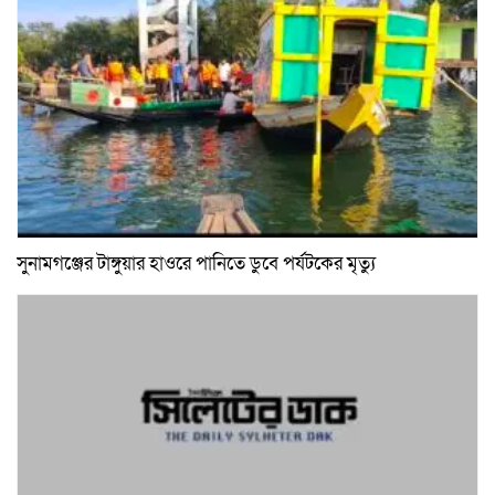
সুনামগঞ্জের টাঙ্গুয়ার হাওরে পানিতে ডুবে পর্যটকের মৃত্যু