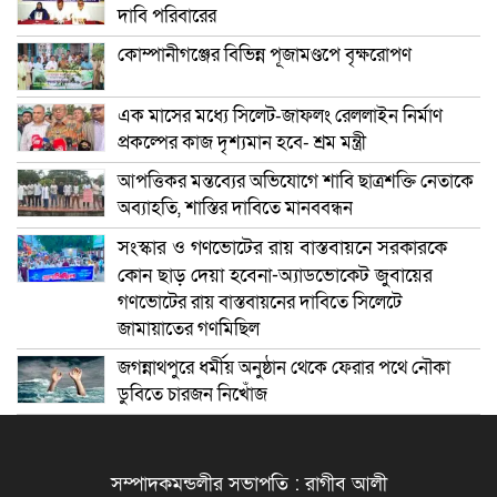
দাবি পরিবারের
কোম্পানীগঞ্জের বিভিন্ন পূজামণ্ডপে বৃক্ষরোপণ
এক মাসের মধ্যে সিলেট-জাফলং রেললাইন নির্মাণ
প্রকল্পের কাজ দৃশ্যমান হবে- শ্রম মন্ত্রী
আপত্তিকর মন্তব্যের অভিযোগে শাবি ছাত্রশক্তি নেতাকে
অব্যাহতি, শাস্তির দাবিতে মানববন্ধন
সংস্কার ও গণভোটের রায় বাস্তবায়নে সরকারকে
কোন ছাড় দেয়া হবেনা-অ্যাডভোকেট জুবায়ের
গণভোটের রায় বাস্তবায়নের দাবিতে সিলেটে
জামায়াতের গণমিছিল
জগন্নাথপুরে ধর্মীয় অনুষ্ঠান থেকে ফেরার পথে নৌকা
ডুবিতে চারজন নিখোঁজ
সম্পাদকমন্ডলীর সভাপতি : রাগীব আলী