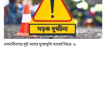
ওসমানীনগরে দুই বাসের মুখোমুখি সংঘর্ষে নিহত- ৮