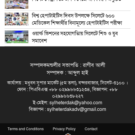
বিশ্ব হেপাটাইটিস দিবস উপলক্ষে সিলেটে ৬০০
মেডিকেল শিক্ষার্থীর বিনামূল্যে হেপাটাইটিস পরীক্ষা
ওয়ার্ল্ড ভিশনের সহযোগতিায় সিলেটে শিশু ও যুব
সমাবেশ
সম্পাদকমন্ডলীর সভাপতি : রাগীব আলী
সম্পাদক : আব্দুল হাই
কার্যালয় : মধুবন সুপার মার্কেট (৫ম তলা), বন্দরবাজার, সিলেট-৩১০০ ।
ফোন : পিএবিএক্স +৮৮ ০২৯৯৬৬৩১২৩৪, বিজ্ঞাপন: +৮৮
০২৯৯৬৬৩৮২২৭
ই-মেইল: sylheterdak@yahoo.com
বিজ্ঞাপন : sylheterdakadv@gmail.com
Terms and Conditions
Privacy Policy
Contact