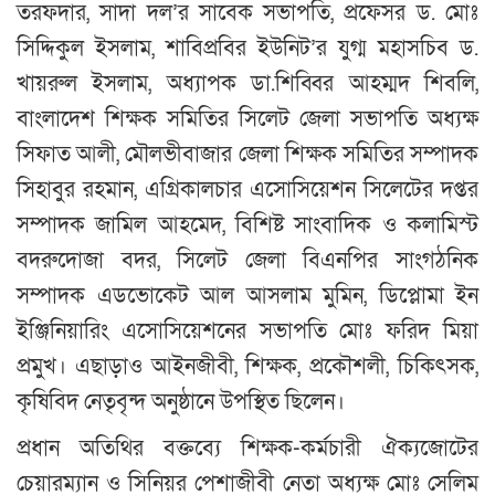
তরফদার, সাদা দল’র সাবেক সভাপতি, প্রফেসর ড. মোঃ
সিদ্দিকুল ইসলাম, শাবিপ্রবির ইউনিট’র যুগ্ম মহাসচিব ড.
খায়রুল ইসলাম, অধ্যাপক ডা.শিব্বির আহম্মদ শিবলি,
বাংলাদেশ শিক্ষক সমিতির সিলেট জেলা সভাপতি অধ্যক্ষ
সিফাত আলী, মৌলভীবাজার জেলা শিক্ষক সমিতির সম্পাদক
সিহাবুর রহমান, এগ্রিকালচার এসোসিয়েশন সিলেটের দপ্তর
সম্পাদক জামিল আহমেদ, বিশিষ্ট সাংবাদিক ও কলামিস্ট
বদরুদোজা বদর, সিলেট জেলা বিএনপির সাংগঠনিক
সম্পাদক এডভোকেট আল আসলাম মুমিন, ডিপ্লোমা ইন
ইঞ্জিনিয়ারিং এসোসিয়েশনের সভাপতি মোঃ ফরিদ মিয়া
প্রমুখ। এছাড়াও আইনজীবী, শিক্ষক, প্রকৌশলী, চিকিৎসক,
কৃষিবিদ নেতৃবৃন্দ অনুষ্ঠানে উপস্থিত ছিলেন।
প্রধান অতিথির বক্তব্যে শিক্ষক-কর্মচারী ঐক্যজোটের
চেয়ারম্যান ও সিনিয়র পেশাজীবী নেতা অধ্যক্ষ মোঃ সেলিম