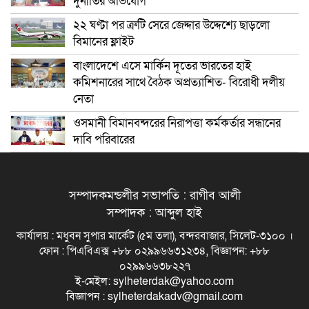
দুর্নীতির অভিযোগ
২২ ঘণ্টা পর ত্রুটি সেরে জেদ্দার উদ্দেশ্যে ছাড়লো
বিমানের ফ্লাইট
বাংলাদেশে এসে মার্কিন দূতের ভারতের হাই
কমিশনারের সাথে বৈঠক অপ্রত্যাশিত- বিরোধী দলীয়
নেতা
ওসমানী বিমানবন্দরের নিরাপত্তা কর্মকর্তার সন্ধানের
দাবি পরিবারের
সম্পাদকমন্ডলীর সভাপতি : রাগীব আলী
সম্পাদক : আব্দুল হাই
কার্যালয় : মধুবন সুপার মার্কেট (৫ম তলা), বন্দরবাজার, সিলেট-৩১০০ ।
ফোন : পিএবিএক্স +৮৮ ০২৯৯৬৬৩১২৩৪, বিজ্ঞাপন: +৮৮
০২৯৯৬৬৩৮২২৭
ই-মেইল: sylheterdak@yahoo.com
বিজ্ঞাপন : sylheterdakadv@gmail.com