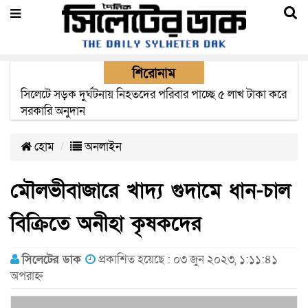
শিরোনাম
সুনামগঞ্জের টাঙ্গুয়ার হাওরে পানিতে ডুবে পর্যটকের মৃত্যু
হোম
অনলাইন
মৌলভীবাজারে খাদ্য গুদামে ধান-চাল
বিক্রিতে অনীহা কৃষকদের
সিলেটের ডাক
প্রকাশিত হয়েছে : ০৩ জুন ২০২৩, ১:১১:৪১
অপরাহ্ন