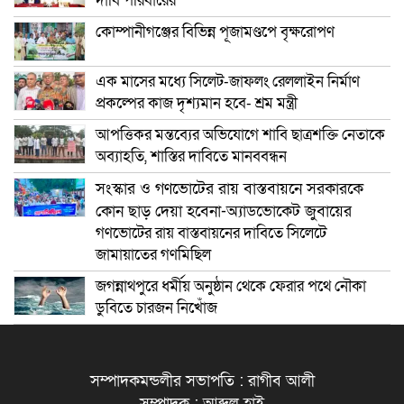
দাবি পরিবারের
কোম্পানীগঞ্জের বিভিন্ন পূজামণ্ডপে বৃক্ষরোপণ
এক মাসের মধ্যে সিলেট-জাফলং রেললাইন নির্মাণ
প্রকল্পের কাজ দৃশ্যমান হবে- শ্রম মন্ত্রী
আপত্তিকর মন্তব্যের অভিযোগে শাবি ছাত্রশক্তি নেতাকে
অব্যাহতি, শাস্তির দাবিতে মানববন্ধন
সংস্কার ও গণভোটের রায় বাস্তবায়নে সরকারকে
কোন ছাড় দেয়া হবেনা-অ্যাডভোকেট জুবায়ের
গণভোটের রায় বাস্তবায়নের দাবিতে সিলেটে
জামায়াতের গণমিছিল
জগন্নাথপুরে ধর্মীয় অনুষ্ঠান থেকে ফেরার পথে নৌকা
ডুবিতে চারজন নিখোঁজ
সম্পাদকমন্ডলীর সভাপতি : রাগীব আলী
সম্পাদক : আব্দুল হাই