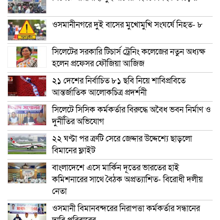
ওসমানীনগরে দুই বাসের মুখোমুখি সংঘর্ষে নিহত- ৮
সিলেটের সরকারি টিচার্স ট্রেনিং কলেজের নতুন অধ্যক্ষ
হলেন প্রফেসর ফৌজিয়া আজিজ
২১ দেশের নির্বাচিত ৮১ ছবি নিয়ে শাবিপ্রবিতে
আন্তর্জাতিক আলোকচিত্র প্রদর্শনী
সিলেটে সিসিক কর্মকর্তার বিরুদ্ধে অবৈধ ভবন নির্মাণ ও
দুর্নীতির অভিযোগ
২২ ঘণ্টা পর ত্রুটি সেরে জেদ্দার উদ্দেশ্যে ছাড়লো
বিমানের ফ্লাইট
বাংলাদেশে এসে মার্কিন দূতের ভারতের হাই
কমিশনারের সাথে বৈঠক অপ্রত্যাশিত- বিরোধী দলীয়
নেতা
ওসমানী বিমানবন্দরের নিরাপত্তা কর্মকর্তার সন্ধানের