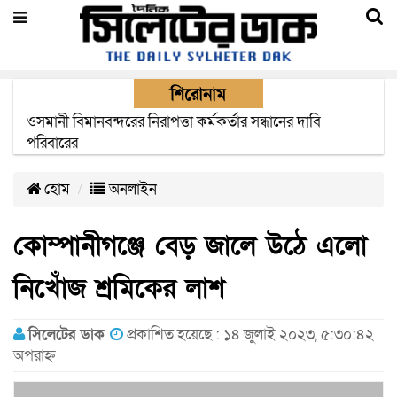
শিরোনাম
এক মাসের মধ্যে সিলেট-জাফলং রেললাইন নির্মাণ প্রকল্পের কাজ
দৃশ্যমান হবে- শ্রম মন্ত্রী
হোম
অনলাইন
কোম্পানীগঞ্জে বেড় জালে উঠে এলো
নিখোঁজ শ্রমিকের লাশ
সিলেটের ডাক
প্রকাশিত হয়েছে : ১৪ জুলাই ২০২৩, ৫:৩০:৪২
অপরাহ্ন