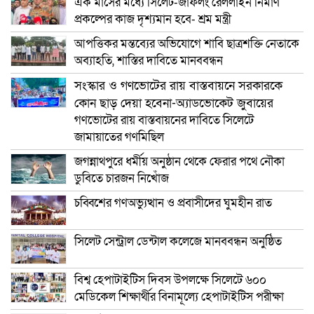
এক মাসের মধ্যে সিলেট-জাফলং রেললাইন নির্মাণ
প্রকল্পের কাজ দৃশ্যমান হবে- শ্রম মন্ত্রী
আপত্তিকর মন্তব্যের অভিযোগে শাবি ছাত্রশক্তি নেতাকে
অব্যাহতি, শাস্তির দাবিতে মানববন্ধন
সংস্কার ও গণভোটের রায় বাস্তবায়নে সরকারকে
কোন ছাড় দেয়া হবেনা-অ্যাডভোকেট জুবায়ের
গণভোটের রায় বাস্তবায়নের দাবিতে সিলেটে
জামায়াতের গণমিছিল
জগন্নাথপুরে ধর্মীয় অনুষ্ঠান থেকে ফেরার পথে নৌকা
ডুবিতে চারজন নিখোঁজ
চব্বিশের গণঅভ্যুত্থান ও প্রবাসীদের ঘুমহীন রাত
সিলেট সেন্ট্রাল ডেন্টাল কলেজে মানববন্ধন অনুষ্ঠিত
বিশ্ব হেপাটাইটিস দিবস উপলক্ষে সিলেটে ৬০০
মেডিকেল শিক্ষার্থীর বিনামূল্যে হেপাটাইটিস পরীক্ষা