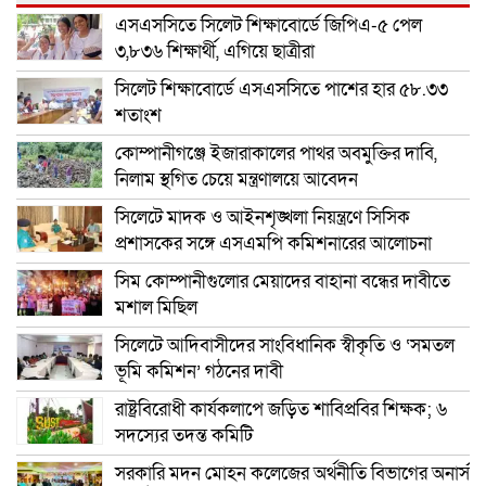
এসএসসিতে সিলেট শিক্ষাবোর্ডে জিপিএ-৫ পেল
৩,৮৩৬ শিক্ষার্থী, এগিয়ে ছাত্রীরা
সিলেট শিক্ষাবোর্ডে এসএসসিতে পাশের হার ৫৮.৩৩
শতাংশ
কোম্পানীগঞ্জে ইজারাকালের পাথর অবমুক্তির দাবি,
নিলাম স্থগিত চেয়ে মন্ত্রণালয়ে আবেদন
সিলেটে মাদক ও আইনশৃঙ্খলা নিয়ন্ত্রণে সিসিক
প্রশাসকের সঙ্গে এসএমপি কমিশনারের আলোচনা
সিম কোম্পানীগুলোর মেয়াদের বাহানা বন্ধের দাবীতে
মশাল মিছিল
সিলেটে আদিবাসীদের সাংবিধানিক স্বীকৃতি ও ‘সমতল
ভূমি কমিশন’ গঠনের দাবী
রাষ্ট্রবিরোধী কার্যকলাপে জড়িত শাবিপ্রবির শিক্ষক; ৬
সদস্যের তদন্ত কমিটি
সরকারি মদন মোহন কলেজের অর্থনীতি বিভাগের অনার্স