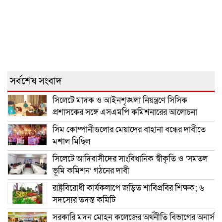
সর্বশেষ সংবাদ
সিলেটে মাদক ও আইনশৃঙ্খলা নিয়ন্ত্রণে সিসিক
প্রশাসকের সঙ্গে এসএমপি কমিশনারের আলোচনা
সিম কোম্পানীগুলোর মেয়াদের বাহানা বন্ধের দাবীতে
মশাল মিছিল
সিলেটে আদিবাসীদের সাংবিধানিক স্বীকৃতি ও ‘সমতল
ভূমি কমিশন’ গঠনের দাবী
রাষ্ট্রবিরোধী কার্যকলাপে জড়িত শাবিপ্রবির শিক্ষক; ৬
সদস্যের তদন্ত কমিটি
সরকারি মদন মোহন কলেজের অর্থনীতি বিভাগের অনার্স