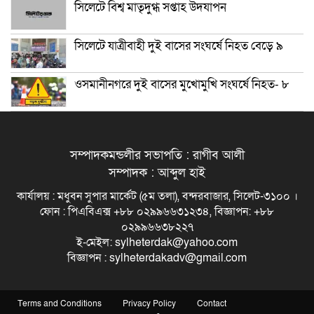
সিলেটে বিশ্ব মাতৃদুগ্ধ সপ্তাহ উদযাপন
সিলেটে যাত্রীবাহী দুই বাসের সংঘর্ষে নিহত বেড়ে ৯
ওসমানীনগরে দুই বাসের মুখোমুখি সংঘর্ষে নিহত- ৮
সম্পাদকমন্ডলীর সভাপতি : রাগীব আলী
সম্পাদক : আব্দুল হাই
কার্যালয় : মধুবন সুপার মার্কেট (৫ম তলা), বন্দরবাজার, সিলেট-৩১০০ ।
ফোন : পিএবিএক্স +৮৮ ০২৯৯৬৬৩১২৩৪, বিজ্ঞাপন: +৮৮
০২৯৯৬৬৩৮২২৭
ই-মেইল: sylheterdak@yahoo.com
বিজ্ঞাপন : sylheterdakadv@gmail.com
Terms and Conditions
Privacy Policy
Contact