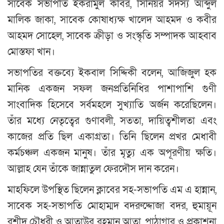
সাবেক সভাপতি ইকরামুল কবির, সিনিয়র সদস্য আব্দুল
মালিক জাকা, সাবেক কোষাধ্যক্ষ খালেদ আহমদ ও কবীর
আহমদ সোহেল, সাবেক ক্রীড়া ও সংস্কৃতি সম্পাদক আহবাব
মোস্তফা খান।
সভাপতির বক্তব্যে ইকবাল সিদ্দিকী বলেন, আজিজুল হক
মানিক একজন সফল জনপ্রতিনিধির পাশাপাশি গুণী
সাংবাদিক হিসেবে সর্বমহলে সুখ্যাতি অর্জন করেছিলেন।
তাঁর মধ্যে নেতৃত্বের গুণাবলী, সততা, দায়িত্বশীলতা এবং
কাজের প্রতি ছিল একাগ্রতা। তিনি ছিলেন প্রখর মেধাবী
কর্মচঞ্চল একজন মানুষ। তাঁর মৃত্যু এক অপূরণীয় ক্ষতি।
আল্লাহ যেন তাঁকে জান্নাতুল ফেরদৌস দান করেন।
মাহফিলে উপস্থিত ছিলেন ক্লাবের সহ-সভাপতি এম এ হান্নান,
সাবেক সহ-সভাপতি মোহাম্মদ বদরুদ্দোজা বদর, হুমায়ূন
রশীদ চৌধুরী ও আতাউর রহমান আতা, পাঠাগার ও প্রকাশনা