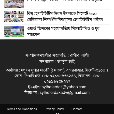
বিশ্ব হেপাটাইটিস দিবস উপলক্ষে সিলেটে ৬০০
মেডিকেল শিক্ষার্থীর বিনামূল্যে হেপাটাইটিস পরীক্ষা
ওয়ার্ল্ড ভিশনের সহযোগতিায় সিলেটে শিশু ও যুব
সমাবেশ
সম্পাদকমন্ডলীর সভাপতি : রাগীব আলী
সম্পাদক : আব্দুল হাই
কার্যালয় : মধুবন সুপার মার্কেট (৫ম তলা), বন্দরবাজার, সিলেট-৩১০০ ।
ফোন : পিএবিএক্স +৮৮ ০২৯৯৬৬৩১২৩৪, বিজ্ঞাপন: +৮৮
০২৯৯৬৬৩৮২২৭
ই-মেইল: sylheterdak@yahoo.com
বিজ্ঞাপন : sylheterdakadv@gmail.com
Terms and Conditions
Privacy Policy
Contact