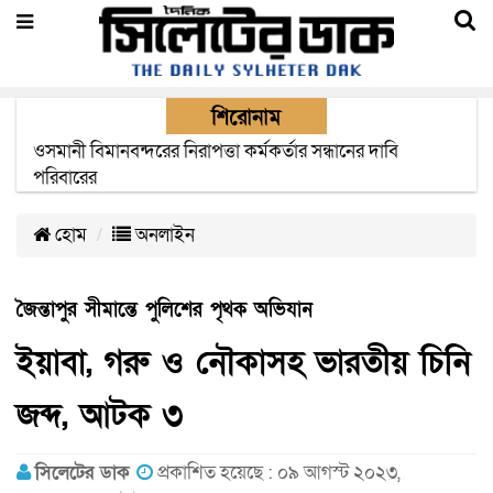
শিরোনাম
এক মাসের মধ্যে সিলেট-জাফলং রেললাইন নির্মাণ প্রকল্পের কাজ
দৃশ্যমান হবে- শ্রম মন্ত্রী
হোম
অনলাইন
জৈন্তাপুর সীমান্তে পুলিশের পৃথক অভিযান
ইয়াবা, গরু ও নৌকাসহ ভারতীয় চিনি
জব্দ, আটক ৩
সিলেটের ডাক
প্রকাশিত হয়েছে : ০৯ আগস্ট ২০২৩,