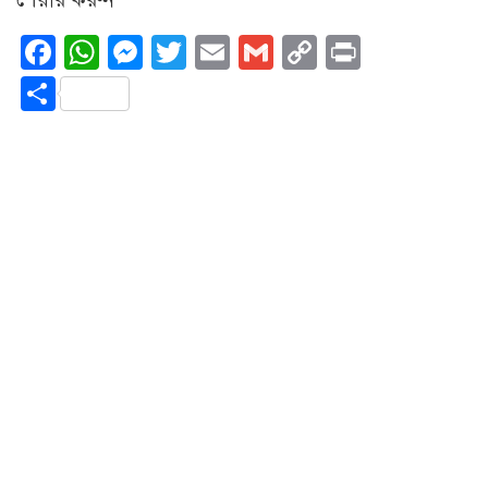
শেয়ার করুন
Facebook
WhatsApp
Messenger
Twitter
Email
Gmail
Copy
Print
Link
Share