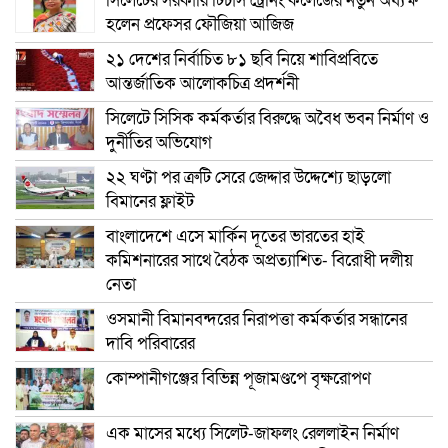
সিলেটের সরকারি টিচার্স ট্রেনিং কলেজের নতুন অধ্যক্ষ
হলেন প্রফেসর ফৌজিয়া আজিজ
২১ দেশের নির্বাচিত ৮১ ছবি নিয়ে শাবিপ্রবিতে
আন্তর্জাতিক আলোকচিত্র প্রদর্শনী
সিলেটে সিসিক কর্মকর্তার বিরুদ্ধে অবৈধ ভবন নির্মাণ ও
দুর্নীতির অভিযোগ
২২ ঘণ্টা পর ত্রুটি সেরে জেদ্দার উদ্দেশ্যে ছাড়লো
বিমানের ফ্লাইট
বাংলাদেশে এসে মার্কিন দূতের ভারতের হাই
কমিশনারের সাথে বৈঠক অপ্রত্যাশিত- বিরোধী দলীয়
নেতা
ওসমানী বিমানবন্দরের নিরাপত্তা কর্মকর্তার সন্ধানের
দাবি পরিবারের
কোম্পানীগঞ্জের বিভিন্ন পূজামণ্ডপে বৃক্ষরোপণ
এক মাসের মধ্যে সিলেট-জাফলং রেললাইন নির্মাণ