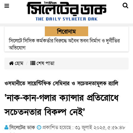
শিরোনাম
২২ ঘণ্টা পর ত্রুটি সেরে জেদ্দার উদ্দেশ্যে ছাড়লো বিমানের ফ্লাইট
হোম
শেষ পাতা
ওসমানীতে সায়েন্টিফিক সেমিনার ও সচেতনতামূলক র‌্যালি
‘নাক-কান-গলার ক্যান্সার প্রতিরোধে
সচেতনতার বিকল্প নেই’
সিলেটের ডাক
প্রকাশিত হয়েছে : ৩১ জুলাই ২০২৫, ৫:৫৯:৪৮