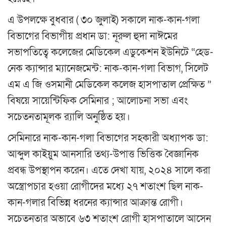
এ উপলক্ষে বুধবার ( ৩০ জুলাই) সকালে নাক-কান-গলা
বিভাগের বিভাগীয় প্রধান ডা: নূরুল হুদা নাঈমের
সভাপতিত্বে কলেজের মেডিকেল এডুকেশন ইউনিটে “হেড-
নেক ক্যান্সার ম্যানেজমেন্ট: নাক-কান-গলা বিভাগ, সিলেট
এম এ জি ওসমানী মেডিকেল কলেজ হাসপাতাল প্রেক্ষিত ”
বিষয়ে সায়েন্টিফিক সেমিনার ; আলোচনা সভা এবং
সচেতনতামূলক র‌্যালি অনুষ্ঠিত হয়।
সেমিনারে নাক-কান-গলা বিভাগের সহকারী অধ্যাপক ডা:
আব্দুল কাইয়ুম আনসারি তথ্য-উপাত্ত ভিত্তিক বৈজ্ঞানিক
প্রবন্ধ উপস্থাপন করেন। এতে দেখা যায়, ২০২৪ সালে করা
অস্ত্রোপচার হওয়া রোগীদের মধ্যে ২৭ শতাংশ ছিল নাক-
কান-গলার বিভিন্ন ধরনের ক্যান্সার আক্রান্ত রোগী।
সচেতনতার অভাবে ৬৩ শতাংশ রোগী হাসপাতালে আসেন