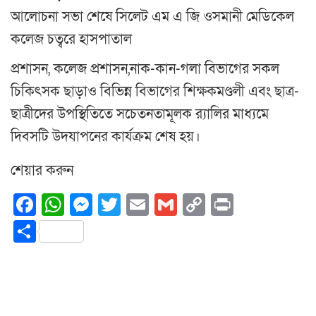
আলোচনা সভা শেষে সিলেট এম এ জি ওসমানী মেডিকেল
কলেজ চত্বরে হাসপাতাল
প্রশাসন, কলেজ প্রশাসন,নাক-কান-গলা বিভাগের সকল
চিকিৎসক ছাড়াও বিভিন্ন বিভাগের শিক্ষকমণ্ডলী এবং ছাত্র-
ছাত্রীদের উপস্থিতিতে সচেতনতামূলক র‌্যালির মাধ্যমে
দিবসটি উদযাপনের কার্যক্রম শেষ হয়।
শেয়ার করুন
Facebook
WhatsApp
Messenger
Twitter
Email
Gmail
Copy
Print
Link
Share