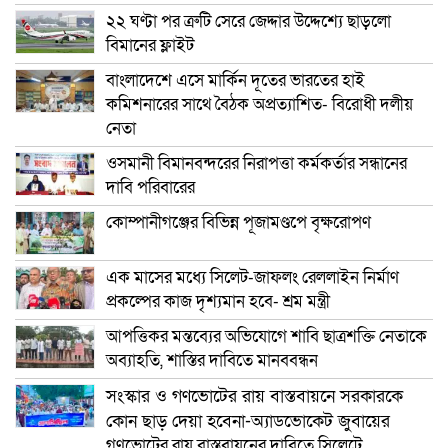
২২ ঘণ্টা পর ত্রুটি সেরে জেদ্দার উদ্দেশ্যে ছাড়লো
বিমানের ফ্লাইট
বাংলাদেশে এসে মার্কিন দূতের ভারতের হাই
কমিশনারের সাথে বৈঠক অপ্রত্যাশিত- বিরোধী দলীয়
নেতা
ওসমানী বিমানবন্দরের নিরাপত্তা কর্মকর্তার সন্ধানের
দাবি পরিবারের
কোম্পানীগঞ্জের বিভিন্ন পূজামণ্ডপে বৃক্ষরোপণ
এক মাসের মধ্যে সিলেট-জাফলং রেললাইন নির্মাণ
প্রকল্পের কাজ দৃশ্যমান হবে- শ্রম মন্ত্রী
আপত্তিকর মন্তব্যের অভিযোগে শাবি ছাত্রশক্তি নেতাকে
অব্যাহতি, শাস্তির দাবিতে মানববন্ধন
সংস্কার ও গণভোটের রায় বাস্তবায়নে সরকারকে
কোন ছাড় দেয়া হবেনা-অ্যাডভোকেট জুবায়ের
গণভোটের রায় বাস্তবায়নের দাবিতে সিলেটে