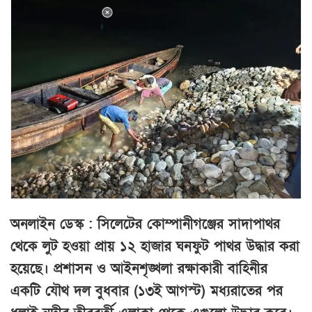
অনলাইন ডেস্ক : সিলেটের কোম্পানীগঞ্জের সাদাপাথর
থেকে লুট হওয়া প্রায় ১২ হাজার ঘনফুট পাথর উদ্ধার করা
হয়েছে। প্রশাসন ও আইনশৃঙ্খলা রক্ষাকারী বাহিনীর
একটি যৌথ দল বুধবার (১৩ই আগস্ট) মধ্যরাতের পর