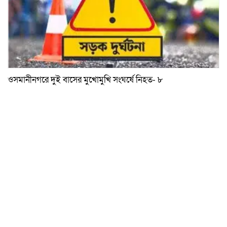
ওসমানীনগরে দুই বাসের মুখোমুখি সংঘর্ষে নিহত- ৮