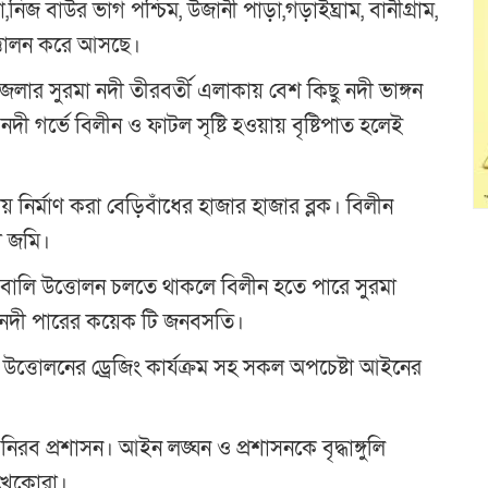
নিজ বাউর ভাগ পশ্চিম, উজানী পাড়া,গড়াইঘ্রাম, বানীগ্রাম,
্তোলন করে আসছে।
ার সুরমা নদী তীরবর্তী এলাকায় বেশ কিছু নদী ভাঙ্গন
 গর্ভে বিলীন ও ফাটল সৃষ্টি হওয়ায় বৃষ্টিপাত হলেই
ির্মাণ করা বেড়িবাঁধের হাজার হাজার ব্লক। বিলীন
ী জমি।
িত বালি উত্তোলন চলতে থাকলে বিলীন হতে পারে সুরমা
র নদী পারের কয়েক টি জনবসতি।
ু উত্তোলনের ড্রেজিং কার্যক্রম সহ সকল অপচেষ্টা আইনের
 প্রশাসন। আইন লঙ্ঘন ও প্রশাসনকে বৃদ্ধাঙ্গুলি
ু খেকোরা।