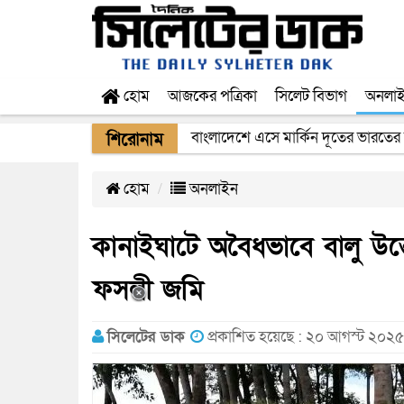
হোম
আজকের পত্রিকা
সিলেট বিভাগ
অনলা
ওসমানী বিমানবন্দরের নিরাপত্তা কর্মকর্
শিরোনাম
হোম
অনলাইন
কানাইঘাটে অবৈধভাবে বালু উত্
ফসলী জমি
সিলেটের ডাক
প্রকাশিত হয়েছে : ২০ আগস্ট ২০২৫