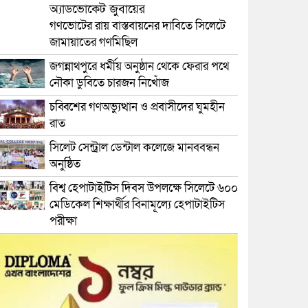
অ্যাডভোকেট জুবায়ের
গণভোটের রায় বাস্তবায়নের দাবিতে সিলেটে
জামায়াতের গণমিছিল
জগন্নাথপুরে ধর্মীয় অনুষ্ঠান থেকে ফেরার পথে
নৌকা ডুবিতে চারজন নিখোঁজ
চব্বিশের গণঅভ্যুত্থান ও প্রবাসীদের ঘুমহীন
রাত
সিলেট সেন্ট্রাল ডেন্টাল কলেজে মানববন্ধন
অনুষ্ঠিত
বিশ্ব হেপাটাইটিস দিবস উপলক্ষে সিলেটে ৬০০
মেডিকেল শিক্ষার্থীর বিনামূল্যে হেপাটাইটিস
পরীক্ষা