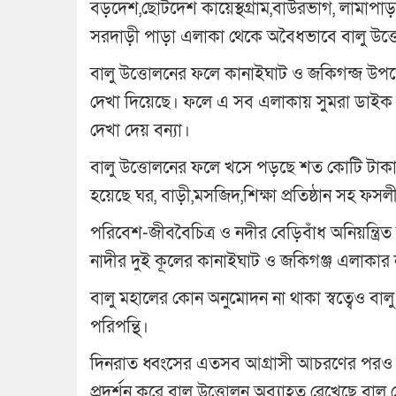
বড়দেশ,ছোটদেশ কায়েস্থগ্রাম,বাউরভাগ, লামাপাড়া,
সরদাড়ী পাড়া এলাকা থেকে অবৈধভাবে বালু উত
বালু উত্তোলনের ফলে কানাইঘাট ও জকিগন্জ উপজেল
দেখা দিয়েছে। ফলে এ সব এলাকায় সুমরা ডাইক নদী
দেখা দেয় বন্যা।
বালু উত্তোলনের ফলে খসে পড়ছে শত কোটি টাকায় ন
হয়েছে ঘর, বাড়ী,মসজিদ,শিক্ষা প্রতিষ্ঠান সহ ফসল
পরিবেশ-জীববৈচিত্র ও নদীর বেড়িবাঁধ অনিয়ন্ত্র
নাদীর দুই কূলের কানাইঘাট ও জকিগঞ্জ এলাকা
বালু মহালের কোন অনুমোদন না থাকা স্বত্বেও বাল
পরিপন্থি।
দিনরাত ধ্বংসের এতসব আগ্রাসী আচরণের পরও নিরব
প্রদর্শন করে বালু উত্তোলন অব্যাহত রেখেছে বাল