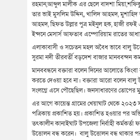
রহমান,আব্দুল মালীক এর ছেলে বাদশা মিয়া,শফি
তার ভাই মুসলিম উদ্দিন,, খালিদ আহমদ, মুশাহিদ আ
আহমদ, ছিফত উল্লার পুত্র মইনুল হক, হাজী রফই 
ইন্দনে মেসার্স আফতাব এম্পোরিয়াম রাতের আধ
এলাকাবাসী ও সচেতন মহল অবৈধ ভাবে বালু উত্
সুরমা নদী তীরবর্তী বড়দেশ বাজার মানববন্দন কর
মানববন্ধনে বক্তারা বলেন দিনের আলোতে কিংবা 
করতে দেওয়া হবে না। বক্তারা আরো বলেন বালু উত্ত
সংলগ্নে এসে পৌছেছিল। জনসাধারণের তোপের মুখে
এর আগে কায়েন্ত গ্রামের খেয়াঘাট থেকে ২০২৩ 
পত্রিকায় প্রকাশিত হয়। প্রকাশিত হওয়ার পর অ
তৎকালীন কানাইঘাট উপজেলা নির্বাহী কর্মকর্তা
উত্তোলন বন্ধ করেন। ‍ বালু উত্তোলন বন্ধ থাকার