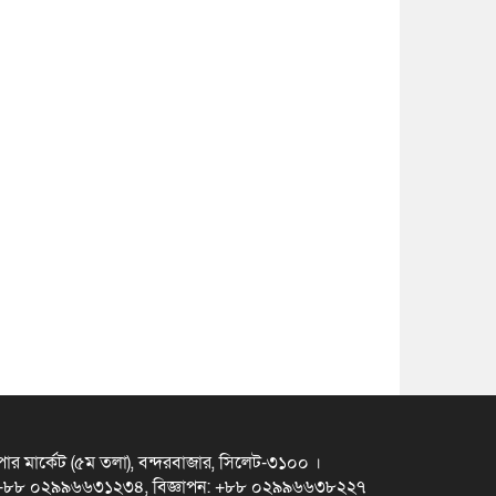
ুপার মার্কেট (৫ম তলা), বন্দরবাজার, সিলেট-৩১০০ ।
স +৮৮ ০২৯৯৬৬৩১২৩৪, বিজ্ঞাপন: +৮৮ ০২৯৯৬৬৩৮২২৭