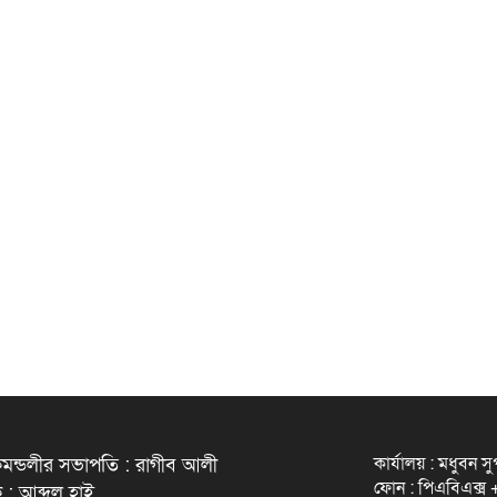
কার্যালয় : মধুবন স
মন্ডলীর সভাপতি : রাগীব আলী
ফোন : পিএবিএক্
 : আব্দুল হাই