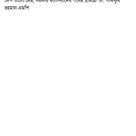
দেশ ভালো নেই, সরকার ফ্যাসিবাদের পথেই হাঁটছে- ডা. শফিকুর
রহমান এমপি