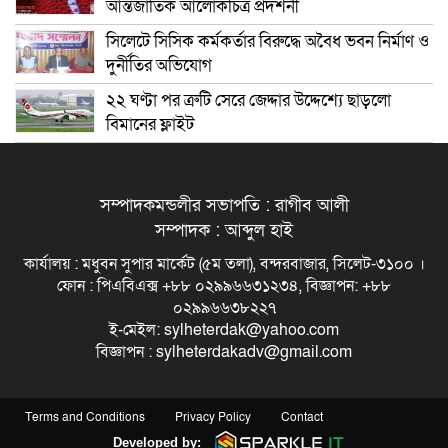
আন্তর্জাতিক আলোকচিত্র প্রদর্শনী
সিলেটে সিসিক কর্মকর্তার বিরুদ্ধে অবৈধ ভবন নির্মাণ ও
দুর্নীতির অভিযোগ
২২ ঘণ্টা পর ত্রুটি সেরে জেদ্দার উদ্দেশ্যে ছাড়লো
বিমানের ফ্লাইট
সম্পাদকমন্ডলীর সভাপতি : রাগীব আলী
সম্পাদক : আব্দুল হাই
কার্যালয় : মধুবন সুপার মার্কেট (৫ম তলা), বন্দরবাজার, সিলেট-৩১০০ ।
ফোন : পিএবিএক্স +৮৮ ০২৯৯৬৬৩১২৩৪, বিজ্ঞাপন: +৮৮
০২৯৯৬৬৩৮২২৭
ই-মেইল: sylheterdak@yahoo.com
বিজ্ঞাপন : sylheterdakadv@gmail.com
Terms and Conditions
Privacy Policy
Contact
Developed by: