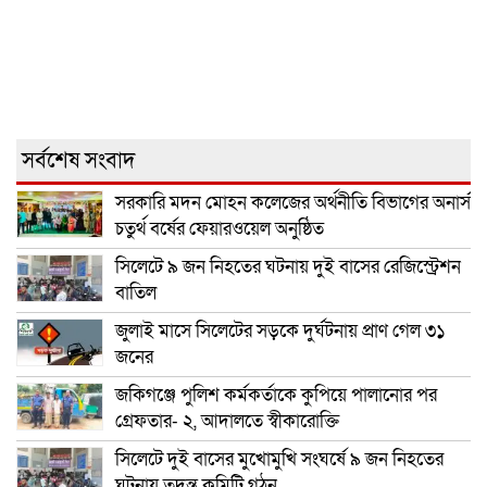
সর্বশেষ সংবাদ
সরকারি মদন মোহন কলেজের অর্থনীতি বিভাগের অনার্স
চতুর্থ বর্ষের ফেয়ারওয়েল অনুষ্ঠিত
সিলেটে ৯ জন নিহতের ঘটনায় দুই বাসের রেজিস্ট্রেশন
বাতিল
জুলাই মাসে সিলেটের সড়কে দুর্ঘটনায় প্রাণ গেল ৩১
জনের
জকিগঞ্জে পুলিশ কর্মকর্তাকে কুপিয়ে পালানোর পর
গ্রেফতার- ২, আদালতে স্বীকারোক্তি
সিলেটে দুই বাসের মুখোমুখি সংঘর্ষে ৯ জন নিহতের
ঘটনায় তদন্ত কমিটি গঠন