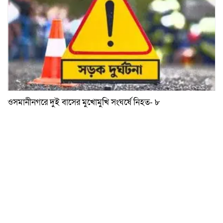
ওসমানীনগরে দুই বাসের মুখোমুখি সংঘর্ষে নিহত- ৮