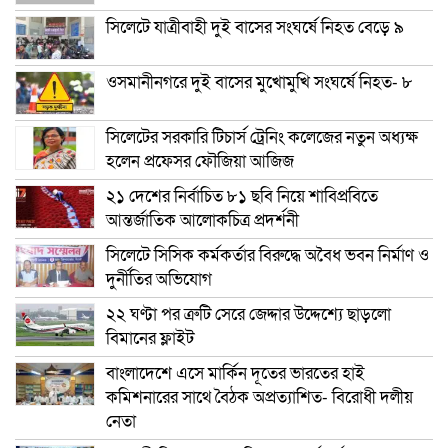
সিলেটে যাত্রীবাহী দুই বাসের সংঘর্ষে নিহত বেড়ে ৯
ওসমানীনগরে দুই বাসের মুখোমুখি সংঘর্ষে নিহত- ৮
সিলেটের সরকারি টিচার্স ট্রেনিং কলেজের নতুন অধ্যক্ষ
হলেন প্রফেসর ফৌজিয়া আজিজ
২১ দেশের নির্বাচিত ৮১ ছবি নিয়ে শাবিপ্রবিতে
আন্তর্জাতিক আলোকচিত্র প্রদর্শনী
সিলেটে সিসিক কর্মকর্তার বিরুদ্ধে অবৈধ ভবন নির্মাণ ও
দুর্নীতির অভিযোগ
২২ ঘণ্টা পর ত্রুটি সেরে জেদ্দার উদ্দেশ্যে ছাড়লো
বিমানের ফ্লাইট
বাংলাদেশে এসে মার্কিন দূতের ভারতের হাই
কমিশনারের সাথে বৈঠক অপ্রত্যাশিত- বিরোধী দলীয়
নেতা