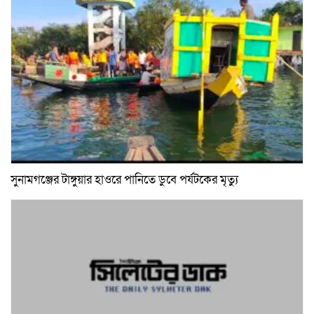
সুনামগঞ্জের টাঙ্গুয়ার হাওরে পানিতে ডুবে পর্যটকের মৃত্যু