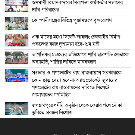
ওসমানী বিমানবন্দরের নিরাপত্তা কর্মকর্তার সন্ধানের
দাবি পরিবারের
কোম্পানীগঞ্জের বিভিন্ন পূজামণ্ডপে বৃক্ষরোপণ
এক মাসের মধ্যে সিলেট-জাফলং রেললাইন নির্মাণ
প্রকল্পের কাজ দৃশ্যমান হবে- শ্রম মন্ত্রী
আপত্তিকর মন্তব্যের অভিযোগে শাবি ছাত্রশক্তি নেতাকে
অব্যাহতি, শাস্তির দাবিতে মানববন্ধন
সংস্কার ও গণভোটের রায় বাস্তবায়নে সরকারকে
কোন ছাড় দেয়া হবেনা-অ্যাডভোকেট জুবায়ের
গণভোটের রায় বাস্তবায়নের দাবিতে সিলেটে
জামায়াতের গণমিছিল
জগন্নাথপুরে ধর্মীয় অনুষ্ঠান থেকে ফেরার পথে নৌকা
ডুবিতে চারজন নিখোঁজ