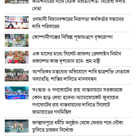
কমিশনারের সাথে বৈঠক অপ্রত্যাশিত- বিরোধী দলীয়
নেতা
ওসমানী বিমানবন্দরের নিরাপত্তা কর্মকর্তার সন্ধানের
দাবি পরিবারের
কোম্পানীগঞ্জের বিভিন্ন পূজামণ্ডপে বৃক্ষরোপণ
এক মাসের মধ্যে সিলেট-জাফলং রেললাইন নির্মাণ
প্রকল্পের কাজ দৃশ্যমান হবে- শ্রম মন্ত্রী
আপত্তিকর মন্তব্যের অভিযোগে শাবি ছাত্রশক্তি নেতাকে
অব্যাহতি, শাস্তির দাবিতে মানববন্ধন
সংস্কার ও গণভোটের রায় বাস্তবায়নে সরকারকে
কোন ছাড় দেয়া হবেনা-অ্যাডভোকেট জুবায়ের
গণভোটের রায় বাস্তবায়নের দাবিতে সিলেটে
জামায়াতের গণমিছিল
জগন্নাথপুরে ধর্মীয় অনুষ্ঠান থেকে ফেরার পথে নৌকা
ডুবিতে চারজন নিখোঁজ