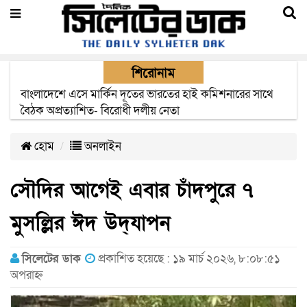
শিরোনাম
ওসমানী বিমানবন্দরের নিরাপত্তা কর্মকর্তার সন্ধানের দাবি
পরিবারের
হোম
অনলাইন
সৌদির আগেই এবার চাঁদপুরে ৭
মুসল্লির ঈদ উদ্‌যাপন
সিলেটের ডাক
প্রকাশিত হয়েছে : ১৯ মার্চ ২০২৬, ৮:০৮:৫১
অপরাহ্ন