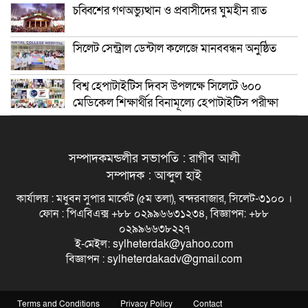
চব্বিশের গণঅভ্যুত্থান ও প্রবাসীদের ঘুমহীন রাত
সিলেট সেন্ট্রাল ডেন্টাল কলেজে মানববন্ধন অনুষ্ঠিত
বিশ্ব হেপাটাইটিস দিবস উপলক্ষে সিলেটে ৬০০
মেডিকেল শিক্ষার্থীর বিনামূল্যে হেপাটাইটিস পরীক্ষা
সম্পাদকমন্ডলীর সভাপতি : রাগীব আলী
সম্পাদক : আব্দুল হাই
কার্যালয় : মধুবন সুপার মার্কেট (৫ম তলা), বন্দরবাজার, সিলেট-৩১০০ ।
ফোন : পিএবিএক্স +৮৮ ০২৯৯৬৬৩১২৩৪, বিজ্ঞাপন: +৮৮
০২৯৯৬৬৩৮২২৭
ই-মেইল: sylheterdak@yahoo.com
বিজ্ঞাপন : sylheterdakadv@gmail.com
Terms and Conditions
Privacy Policy
Contact