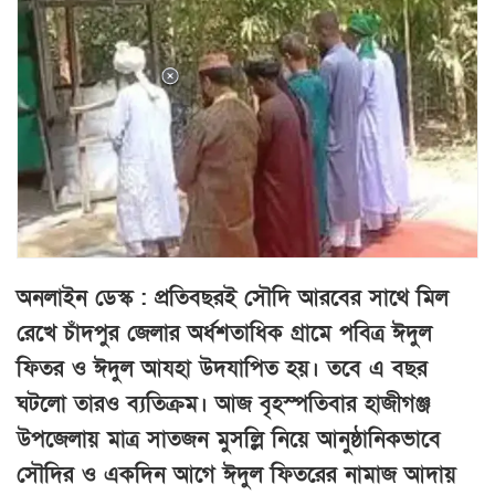
অনলাইন ডেস্ক : প্রতিবছরই সৌদি আরবের সাথে মিল
রেখে চাঁদপুর জেলার অর্ধশতাধিক গ্রামে পবিত্র ঈদুল
ফিতর ও ঈদুল আযহা উদযাপিত হয়। তবে এ বছর
ঘটলো তারও ব্যতিক্রম। আজ বৃহস্পতিবার হাজীগঞ্জ
উপজেলায় মাত্র সাতজন মুসল্লি নিয়ে আনুষ্ঠানিকভাবে
সৌদির ও একদিন আগে ঈদুল ফিতরের নামাজ আদায়