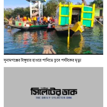
সুনামগঞ্জের টাঙ্গুয়ার হাওরে পানিতে ডুবে পর্যটকের মৃত্যু