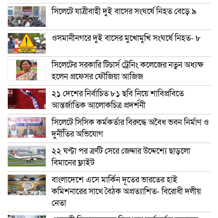
সিলেটে যাত্রীবাহী দুই বাসের সংঘর্ষে নিহত বেড়ে ৯
ওসমানীনগরে দুই বাসের মুখোমুখি সংঘর্ষে নিহত- ৮
সিলেটের সরকারি টিচার্স ট্রেনিং কলেজের নতুন অধ্যক্ষ
হলেন প্রফেসর ফৌজিয়া আজিজ
২১ দেশের নির্বাচিত ৮১ ছবি নিয়ে শাবিপ্রবিতে
আন্তর্জাতিক আলোকচিত্র প্রদর্শনী
সিলেটে সিসিক কর্মকর্তার বিরুদ্ধে অবৈধ ভবন নির্মাণ ও
দুর্নীতির অভিযোগ
২২ ঘণ্টা পর ত্রুটি সেরে জেদ্দার উদ্দেশ্যে ছাড়লো
বিমানের ফ্লাইট
বাংলাদেশে এসে মার্কিন দূতের ভারতের হাই
কমিশনারের সাথে বৈঠক অপ্রত্যাশিত- বিরোধী দলীয়
নেতা