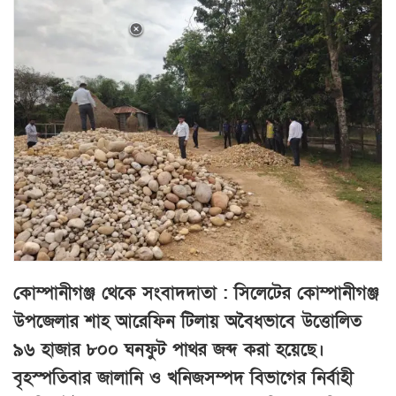
কোম্পানীগঞ্জ থেকে সংবাদদাতা : সিলেটের কোম্পানীগঞ্জ
উপজেলার শাহ আরেফিন টিলায় অবৈধভাবে উত্তোলিত
৯৬ হাজার ৮০০ ঘনফুট পাথর জব্দ করা হয়েছে।
বৃহস্পতিবার জালানি ও খনিজসম্পদ বিভাগের নির্বাহী