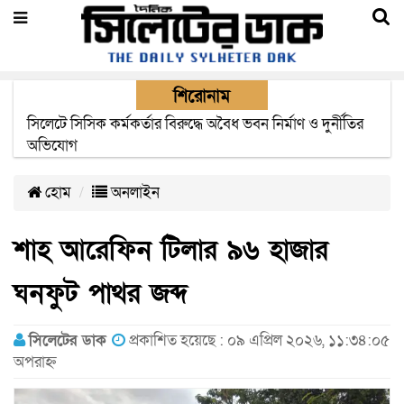
শিরোনাম
২২ ঘণ্টা পর ত্রুটি সেরে জেদ্দার উদ্দেশ্যে ছাড়লো বিমানের ফ্লাইট
হোম
অনলাইন
শাহ আরেফিন টিলার ৯৬ হাজার
ঘনফুট পাথর জব্দ
সিলেটের ডাক
প্রকাশিত হয়েছে : ০৯ এপ্রিল ২০২৬, ১১:৩৪:০৫
অপরাহ্ন