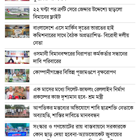
২২ ঘণ্টা পর ত্রুটি সেরে জেদ্দার উদ্দেশ্যে ছাড়লো
বিমানের ফ্লাইট
বাংলাদেশে এসে মার্কিন দূতের ভারতের হাই
কমিশনারের সাথে বৈঠক অপ্রত্যাশিত- বিরোধী দলীয়
নেতা
ওসমানী বিমানবন্দরের নিরাপত্তা কর্মকর্তার সন্ধানের
দাবি পরিবারের
কোম্পানীগঞ্জের বিভিন্ন পূজামণ্ডপে বৃক্ষরোপণ
এক মাসের মধ্যে সিলেট-জাফলং রেললাইন নির্মাণ
প্রকল্পের কাজ দৃশ্যমান হবে- শ্রম মন্ত্রী
আপত্তিকর মন্তব্যের অভিযোগে শাবি ছাত্রশক্তি নেতাকে
অব্যাহতি, শাস্তির দাবিতে মানববন্ধন
সংস্কার ও গণভোটের রায় বাস্তবায়নে সরকারকে
কোন ছাড় দেয়া হবেনা-অ্যাডভোকেট জুবায়ের