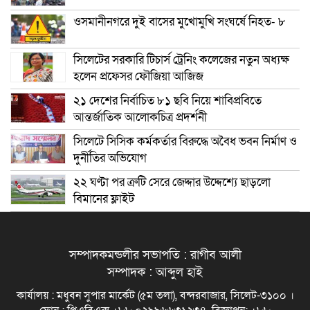
ওসমানীনগরে দুই বাসের মুখোমুখি সংঘর্ষে নিহত- ৮
সিলেটের সরকারি টিচার্স ট্রেনিং কলেজের নতুন অধ্যক্ষ
হলেন প্রফেসর ফৌজিয়া আজিজ
২১ দেশের নির্বাচিত ৮১ ছবি নিয়ে শাবিপ্রবিতে
আন্তর্জাতিক আলোকচিত্র প্রদর্শনী
সিলেটে সিসিক কর্মকর্তার বিরুদ্ধে অবৈধ ভবন নির্মাণ ও
দুর্নীতির অভিযোগ
২২ ঘণ্টা পর ত্রুটি সেরে জেদ্দার উদ্দেশ্যে ছাড়লো
বিমানের ফ্লাইট
সম্পাদকমন্ডলীর সভাপতি : রাগীব আলী
সম্পাদক : আব্দুল হাই
কার্যালয় : মধুবন সুপার মার্কেট (৫ম তলা), বন্দরবাজার, সিলেট-৩১০০ ।