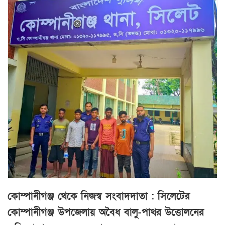
কোম্পানীগঞ্জ থেকে নিজস্ব সংবাদদাতা : সিলেটের
কোম্পানীগঞ্জ উপজেলায় অবৈধ বালু-পাথর উত্তোলনের