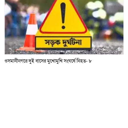
ওসমানীনগরে দুই বাসের মুখোমুখি সংঘর্ষে নিহত- ৮