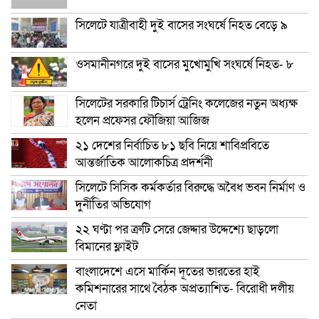
সিলেটে যাত্রীবাহী দুই বাসের সংঘর্ষে নিহত বেড়ে ৯
ওসমানীনগরে দুই বাসের মুখোমুখি সংঘর্ষে নিহত- ৮
সিলেটের সরকারি টিচার্স ট্রেনিং কলেজের নতুন অধ্যক্ষ
হলেন প্রফেসর ফৌজিয়া আজিজ
২১ দেশের নির্বাচিত ৮১ ছবি নিয়ে শাবিপ্রবিতে
আন্তর্জাতিক আলোকচিত্র প্রদর্শনী
সিলেটে সিসিক কর্মকর্তার বিরুদ্ধে অবৈধ ভবন নির্মাণ ও
দুর্নীতির অভিযোগ
২২ ঘণ্টা পর ত্রুটি সেরে জেদ্দার উদ্দেশ্যে ছাড়লো
বিমানের ফ্লাইট
বাংলাদেশে এসে মার্কিন দূতের ভারতের হাই
কমিশনারের সাথে বৈঠক অপ্রত্যাশিত- বিরোধী দলীয়
নেতা