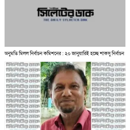
অনুমতি মিলল নির্বাচন কমিশনের : ২০ জানুয়ারিই হচ্ছে শাকসু নির্বাচন