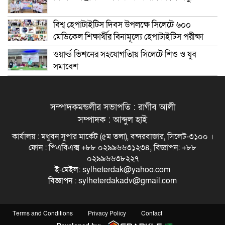
বিশ্ব হেপাটাইটিস দিবস উপলক্ষে সিলেটে ৬০০
মেডিকেল শিক্ষার্থীর বিনামূল্যে হেপাটাইটিস পরীক্ষা
ওয়ার্ল্ড ভিশনের সহযোগতিায় সিলেটে শিশু ও যুব
সমাবেশ
সম্পাদকমন্ডলীর সভাপতি : রাগীব আলী
সম্পাদক : আব্দুল হাই
কার্যালয় : মধুবন সুপার মার্কেট (৫ম তলা), বন্দরবাজার, সিলেট-৩১০০ ।
ফোন : পিএবিএক্স +৮৮ ০২৯৯৬৬৩১২৩৪, বিজ্ঞাপন: +৮৮
০২৯৯৬৬৩৮২২৭
ই-মেইল: sylheterdak@yahoo.com
বিজ্ঞাপন : sylheterdakadv@gmail.com
Terms and Conditions
Privacy Policy
Contact