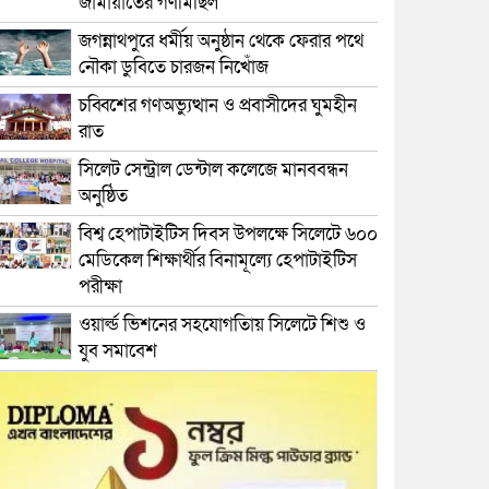
জামায়াতের গণমিছিল
জগন্নাথপুরে ধর্মীয় অনুষ্ঠান থেকে ফেরার পথে
নৌকা ডুবিতে চারজন নিখোঁজ
চব্বিশের গণঅভ্যুত্থান ও প্রবাসীদের ঘুমহীন
রাত
সিলেট সেন্ট্রাল ডেন্টাল কলেজে মানববন্ধন
অনুষ্ঠিত
বিশ্ব হেপাটাইটিস দিবস উপলক্ষে সিলেটে ৬০০
মেডিকেল শিক্ষার্থীর বিনামূল্যে হেপাটাইটিস
পরীক্ষা
ওয়ার্ল্ড ভিশনের সহযোগতিায় সিলেটে শিশু ও
যুব সমাবেশ