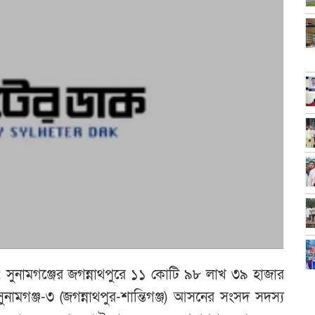
া : সুনামগঞ্জের জগন্নাথপুরে ১১ কোটি ৯৮ লাখ ৩৯ হাজার
ুনামগঞ্জ-৩ (জগন্নাথপুর-শান্তিগঞ্জ) আসনের সংসদ সদস্য