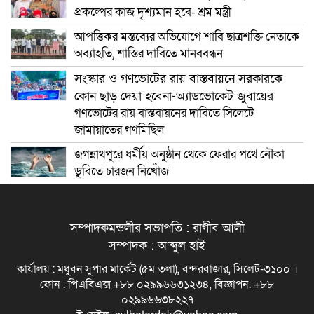
প্রকল্পের কাজ দৃশ্যমান হবে- শ্রম মন্ত্রী
আপত্তিকর মন্তব্যের অভিযোগে শাবি ছাত্রশক্তি নেতাকে
অব্যাহতি, শাস্তির দাবিতে মানববন্ধন
সংস্কার ও গণভোটের রায় বাস্তবায়নে সরকারকে
কোন ছাড় দেয়া হবেনা-অ্যাডভোকেট জুবায়ের
গণভোটের রায় বাস্তবায়নের দাবিতে সিলেটে
জামায়াতের গণমিছিল
জগন্নাথপুরে ধর্মীয় অনুষ্ঠান থেকে ফেরার পথে নৌকা
ডুবিতে চারজন নিখোঁজ
সম্পাদকমন্ডলীর সভাপতি : রাগীব আলী
সম্পাদক : আব্দুল হাই
কার্যালয় : মধুবন সুপার মার্কেট (৫ম তলা), বন্দরবাজার, সিলেট-৩১০০ ।
ফোন : পিএবিএক্স +৮৮ ০২৯৯৬৬৩১২৩৪, বিজ্ঞাপন: +৮৮
০২৯৯৬৬৩৮২২৭