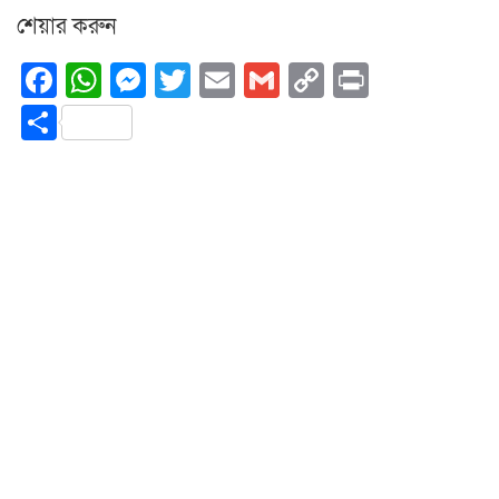
শেয়ার করুন
Facebook
WhatsApp
Messenger
Twitter
Email
Gmail
Copy
Print
Link
Share