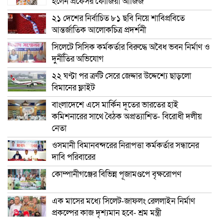
হলেন প্রফেসর ফৌজিয়া আজিজ
২১ দেশের নির্বাচিত ৮১ ছবি নিয়ে শাবিপ্রবিতে
আন্তর্জাতিক আলোকচিত্র প্রদর্শনী
সিলেটে সিসিক কর্মকর্তার বিরুদ্ধে অবৈধ ভবন নির্মাণ ও
দুর্নীতির অভিযোগ
২২ ঘণ্টা পর ত্রুটি সেরে জেদ্দার উদ্দেশ্যে ছাড়লো
বিমানের ফ্লাইট
বাংলাদেশে এসে মার্কিন দূতের ভারতের হাই
কমিশনারের সাথে বৈঠক অপ্রত্যাশিত- বিরোধী দলীয়
নেতা
ওসমানী বিমানবন্দরের নিরাপত্তা কর্মকর্তার সন্ধানের
দাবি পরিবারের
কোম্পানীগঞ্জের বিভিন্ন পূজামণ্ডপে বৃক্ষরোপণ
এক মাসের মধ্যে সিলেট-জাফলং রেললাইন নির্মাণ
প্রকল্পের কাজ দৃশ্যমান হবে- শ্রম মন্ত্রী