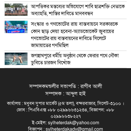
আপত্তিকর মন্তব্যের অভিযোগে শাবি ছাত্রশক্তি নেতাকে
অব্যাহতি, শাস্তির দাবিতে মানববন্ধন
সংস্কার ও গণভোটের রায় বাস্তবায়নে সরকারকে
কোন ছাড় দেয়া হবেনা-অ্যাডভোকেট জুবায়ের
গণভোটের রায় বাস্তবায়নের দাবিতে সিলেটে
জামায়াতের গণমিছিল
জগন্নাথপুরে ধর্মীয় অনুষ্ঠান থেকে ফেরার পথে নৌকা
ডুবিতে চারজন নিখোঁজ
সম্পাদকমন্ডলীর সভাপতি : রাগীব আলী
সম্পাদক : আব্দুল হাই
কার্যালয় : মধুবন সুপার মার্কেট (৫ম তলা), বন্দরবাজার, সিলেট-৩১০০ ।
ফোন : পিএবিএক্স +৮৮ ০২৯৯৬৬৩১২৩৪, বিজ্ঞাপন: +৮৮
০২৯৯৬৬৩৮২২৭
ই-মেইল: sylheterdak@yahoo.com
বিজ্ঞাপন : sylheterdakadv@gmail.com