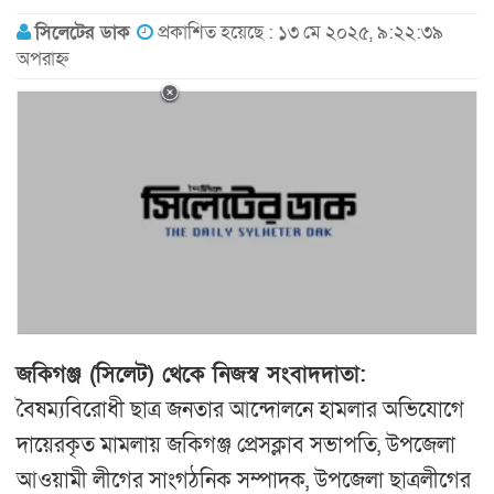
সিলেটের ডাক
প্রকাশিত হয়েছে : ১৩ মে ২০২৫, ৯:২২:৩৯
অপরাহ্ন
জকিগঞ্জ (সিলেট) থেকে নিজস্ব সংবাদদাতা:
বৈষম্যবিরোধী ছাত্র জনতার আন্দোলনে হামলার অভিযোগে
দায়েরকৃত মামলায় জকিগঞ্জ প্রেসক্লাব সভাপতি, উপজেলা
আওয়ামী লীগের সাংগঠনিক সম্পাদক, উপজেলা ছাত্রলীগের