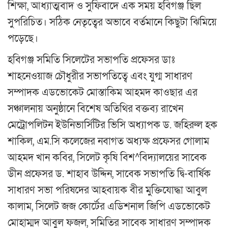
শিক্ষা, আধ্যাত্মবাদ ও সুফিবাদে এক সময় হবিগঞ্জ ছিল
সুপরিচিত। সঠিক নেতৃত্বের অভাবে বর্তমানে কিছুটা ঝিমিয়ে
পড়েছে।
হবিগঞ্জ সমিতি সিলেটের সভাপতি প্রফেসর ডাঃ
শাহনেওয়াজ চৌধুরীর সভাপতিত্বে এবং যুগ্ম সাধারণ
সম্পাদক এডভোকেট মোস্তাকিম আহমদ কাওছার এর
সঞ্চালনায় অনুষ্ঠানে বিশেষ অতিথির বক্তব্য রাখেন
মেট্রোপলিটন ইউনিভার্সিটির ভিসি অধ্যাপক ড. জহিরুল হক
শাকিল, এম.সি কলেজের নবাগত অধ্যক্ষ প্রফেসর গোলাম
আহমদ খান কবির, সিলেট কৃষি বিশ^বিদ্যালয়ের সাবেক
ডীন প্রফেসর ড. শাহাব উদ্দিন, সাবেক সভাপতি দ্বি-বার্ষিক
সাধারণ সভা পরিষদের আহবায়ক বীর মুক্তিযোদ্ধা আবুল
কালাম, সিলেট জজ কোর্টের এডিশনাল জিপি এডভোকেট
মোহাম্মদ আবুল ফজল, সমিতির সাবেক সাধারণ সম্পাদক