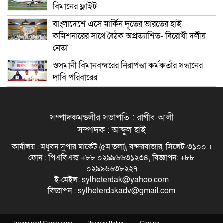
বিমানের ফ্লাইট
বাংলাদেশে এসে মার্কিন দূতের ভারতের হাই
কমিশনারের সাথে বৈঠক অপ্রত্যাশিত- বিরোধী দলীয়
নেতা
ওসমানী বিমানবন্দরের নিরাপত্তা কর্মকর্তার সন্ধানের
দাবি পরিবারের
সম্পাদকমন্ডলীর সভাপতি : রাগীব আলী
সম্পাদক : আব্দুল হাই
কার্যালয় : মধুবন সুপার মার্কেট (৫ম তলা), বন্দরবাজার, সিলেট-৩১০০ ।
ফোন : পিএবিএক্স +৮৮ ০২৯৯৬৬৩১২৩৪, বিজ্ঞাপন: +৮৮
০২৯৯৬৬৩৮২২৭
ই-মেইল: sylheterdak@yahoo.com
বিজ্ঞাপন : sylheterdakadv@gmail.com
Terms and Conditions
Privacy Policy
Contact